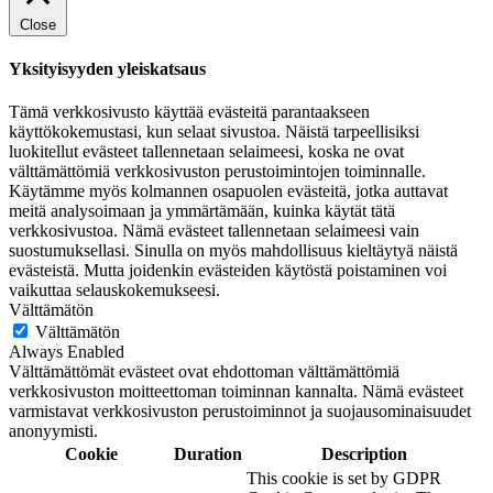
Close
Yksityisyyden yleiskatsaus
Tämä verkkosivusto käyttää evästeitä parantaakseen
käyttökokemustasi, kun selaat sivustoa. Näistä tarpeellisiksi
luokitellut evästeet tallennetaan selaimeesi, koska ne ovat
välttämättömiä verkkosivuston perustoimintojen toiminnalle.
Käytämme myös kolmannen osapuolen evästeitä, jotka auttavat
meitä analysoimaan ja ymmärtämään, kuinka käytät tätä
verkkosivustoa. Nämä evästeet tallennetaan selaimeesi vain
suostumuksellasi. Sinulla on myös mahdollisuus kieltäytyä näistä
evästeistä. Mutta joidenkin evästeiden käytöstä poistaminen voi
vaikuttaa selauskokemukseesi.
Välttämätön
Välttämätön
Always Enabled
Välttämättömät evästeet ovat ehdottoman välttämättömiä
verkkosivuston moitteettoman toiminnan kannalta. Nämä evästeet
varmistavat verkkosivuston perustoiminnot ja suojausominaisuudet
anonyymisti.
Cookie
Duration
Description
This cookie is set by GDPR