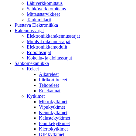
Lähiverkkomittaus
Sähköverkkomittaus
Mittaustarvikkeet
Taulumittarit
Puettava Elektroniikka
Rakennussarjat
Elektroniikkarakennussarjat
MiniKit rakennussarjat
Elektroniikkamodulit
Robottisarjat
Kokeilu- ja aloitussarjat
Sähkömekaniikka
Releet
Aikareleet
Piirikorttireleet
Tehoreleet
Relekannat
Kytkimet
Mikrokytkimet
Vipukytkimet
Keinukytkimet
Kalustekytkimet
Painikekytkimet
Kiertokytkimet
DIP kytkimet