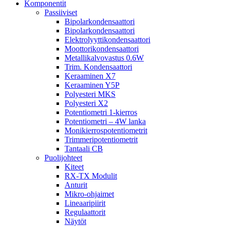
Komponentit
Passiiviset
Bipolarkondensaattori
Bipolarkondensaattori
Elektrolyyttikondensaattori
Moottorikondensaattori
Metallikalvovastus 0.6W
Trim. Kondensaattori
Keraaminen X7
Keraaminen Y5P
Polyesteri MKS
Polyesteri X2
Potentiometri 1-kierros
Potentiometri – 4W lanka
Monikierrospotentiometrit
Trimmeripotentiometrit
Tantaali CB
Puolijohteet
Kiteet
RX-TX Modulit
Anturit
Mikro-ohjaimet
Lineaaripiirit
Regulaattorit
Näytöt