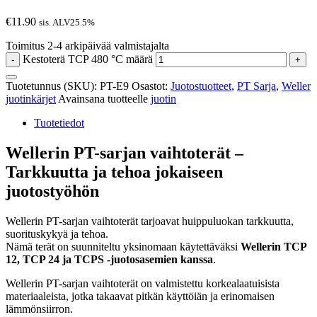
€
11.90
sis. ALV25.5%
Toimitus 2-4 arkipäivää valmistajalta
Kestoterä TCP 480 °C määrä
-
+
Tuotetunnus (SKU):
PT-E9
Osastot:
Juotostuotteet
,
PT Sarja
,
Weller
juotinkärjet
Avainsana tuotteelle
juotin
Tuotetiedot
Wellerin PT-sarjan vaihtoterät –
Tarkkuutta ja tehoa jokaiseen
juotostyöhön
Wellerin PT-sarjan vaihtoterät tarjoavat huippuluokan tarkkuutta,
suorituskykyä ja tehoa.
Nämä terät on suunniteltu yksinomaan käytettäväksi
Wellerin
TCP
12, TCP 24 ja TCPS -juotosasemien kanssa
.
Wellerin PT-sarjan vaihtoterät on valmistettu korkealaatuisista
materiaaleista, jotka takaavat pitkän käyttöiän ja erinomaisen
lämmönsiirron.