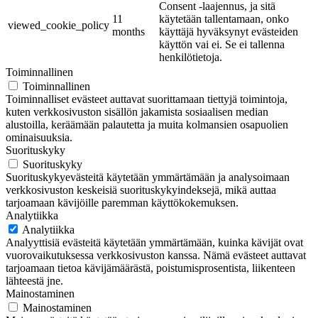
Consent -laajennus, ja sitä
11
käytetään tallentamaan, onko
viewed_cookie_policy
months
käyttäjä hyväksynyt evästeiden
käyttön vai ei. Se ei tallenna
henkilötietoja.
Toiminnallinen
Toiminnallinen
Toiminnalliset evästeet auttavat suorittamaan tiettyjä toimintoja,
kuten verkkosivuston sisällön jakamista sosiaalisen median
alustoilla, keräämään palautetta ja muita kolmansien osapuolien
ominaisuuksia.
Suorituskyky
Suorituskyky
Suorituskykyevästeitä käytetään ymmärtämään ja analysoimaan
verkkosivuston keskeisiä suorituskykyindeksejä, mikä auttaa
tarjoamaan kävijöille paremman käyttökokemuksen.
Analytiikka
Analytiikka
Analyyttisiä evästeitä käytetään ymmärtämään, kuinka kävijät ovat
vuorovaikutuksessa verkkosivuston kanssa. Nämä evästeet auttavat
tarjoamaan tietoa kävijämäärästä, poistumisprosentista, liikenteen
lähteestä jne.
Mainostaminen
Mainostaminen