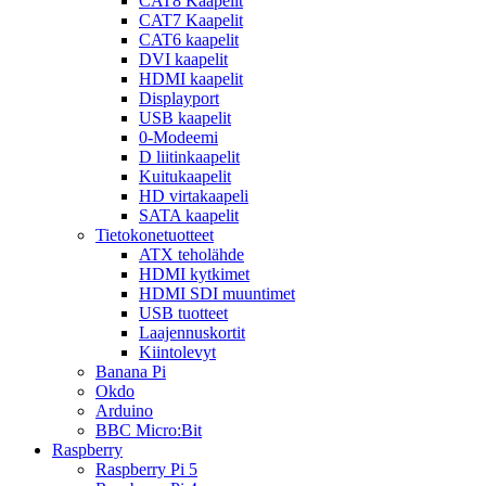
CAT8 Kaapelit
CAT7 Kaapelit
CAT6 kaapelit
DVI kaapelit
HDMI kaapelit
Displayport
USB kaapelit
0-Modeemi
D liitinkaapelit
Kuitukaapelit
HD virtakaapeli
SATA kaapelit
Tietokonetuotteet
ATX teholähde
HDMI kytkimet
HDMI SDI muuntimet
USB tuotteet
Laajennuskortit
Kiintolevyt
Banana Pi
Okdo
Arduino
BBC Micro:Bit
Raspberry
Raspberry Pi 5