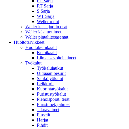
PT Sarja
RT Sarja
S Sarja
WT Sarja
Weller muut
Weller kaasujuotin osat
Weller käsijuottimet
Weller pintaliitosasemat
Huoltotarvikkeet
Huoltokemikaalit
Kemikaalit
Liimat – voiteluaineet
Työkalut
Työkalulaukut
Ultraäänipesurit
Sähkötyökalut
Leikkurit
Kuorintatyökalut
Puristustyökalut
Pienoisporat, terät
Puristimet, pitimet
Jakoavaimet
Pinsetit
Harjat
Pihdit