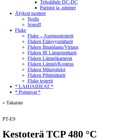
Teholähde DC-DC
Paristot ja -pitimet
Älykoti tuotteet
Nedis
Sonoff
Fluke
Fluke – Asennustesterit
Fluken Etäisyysmittarit
Fluken Ilmanlaatu/Virtaus
Fluken IR Lämpömittarit
Fluken Lämpökamerat
Fluken Lämpö/Kosteus
Fluken Mittajohdot
Fluken Pihtimittarit
Fluke testerit
* LAHJAIDEAT *
* Poistuvat *
« Takaisin
PT-E9
Kestoterä TCP 480 °C