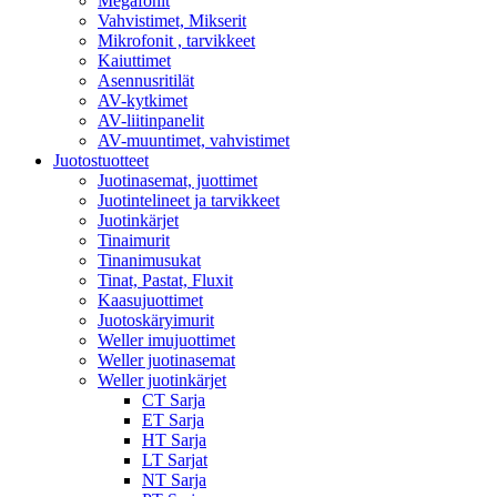
Megafonit
Vahvistimet, Mikserit
Mikrofonit , tarvikkeet
Kaiuttimet
Asennusritilät
AV-kytkimet
AV-liitinpanelit
AV-muuntimet, vahvistimet
Juotostuotteet
Juotinasemat, juottimet
Juotintelineet ja tarvikkeet
Juotinkärjet
Tinaimurit
Tinanimusukat
Tinat, Pastat, Fluxit
Kaasujuottimet
Juotoskäryimurit
Weller imujuottimet
Weller juotinasemat
Weller juotinkärjet
CT Sarja
ET Sarja
HT Sarja
LT Sarjat
NT Sarja