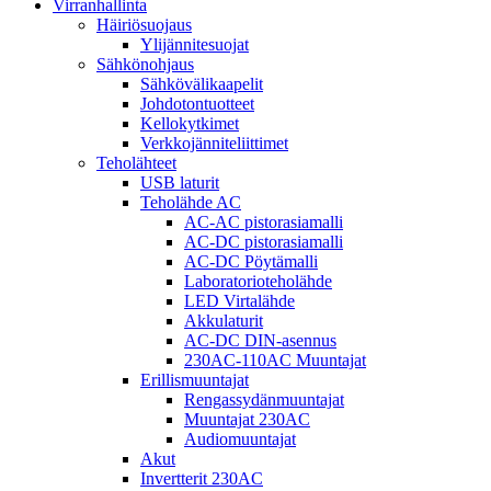
Virranhallinta
Häiriösuojaus
Ylijännitesuojat
Sähkönohjaus
Sähkövälikaapelit
Johdotontuotteet
Kellokytkimet
Verkkojänniteliittimet
Teholähteet
USB laturit
Teholähde AC
AC-AC pistorasiamalli
AC-DC pistorasiamalli
AC-DC Pöytämalli
Laboratorioteholähde
LED Virtalähde
Akkulaturit
AC-DC DIN-asennus
230AC-110AC Muuntajat
Erillismuuntajat
Rengassydänmuuntajat
Muuntajat 230AC
Audiomuuntajat
Akut
Invertterit 230AC