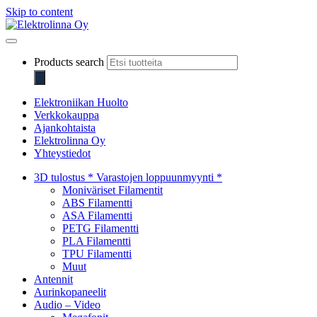
Skip to content
Elektrolinna Oy
Verkkokauppa
Products search
Elektroniikan Huolto
Verkkokauppa
Ajankohtaista
Elektrolinna Oy
Yhteystiedot
3D tulostus * Varastojen loppuunmyynti *
Moniväriset Filamentit
ABS Filamentti
ASA Filamentti
PETG Filamentti
PLA Filamentti
TPU Filamentti
Muut
Antennit
Aurinkopaneelit
Audio – Video