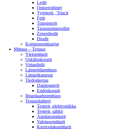
Ledit
Optoerottimet
Tyristorit , Triacit
Fetit
Transistorit
Tasasuuntaussillat
Zenerdiodit
Diodit
Komponenttisarjat
Mittaus – Testaus
Yleismittarit
Oskilloskoopit
Virtapihdit
Lämpötilamittaus
Lämpökamerat
Tiedonkeruu
Dataloggerit
Endoskoopit
Ilmanlaadunmittaus
Testauslaitteet
Testerit, elektroniikka
Testerit, sähkö
Äänitasomittarit
Valotasomittarit
Kierroslukumittarit