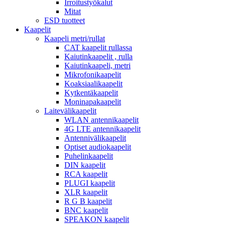
Irroitustyökalut
Mitat
ESD tuotteet
Kaapelit
Kaapeli metri/rullat
CAT kaapelit rullassa
Kaiutinkaapelit , rulla
Kaiutinkaapeli, metri
Mikrofonikaapelit
Koaksiaalikaapelit
Kytkentäkaapelit
Moninapakaapelit
Laitevälikaapelit
WLAN antennikaapelit
4G LTE antennikaapelit
Antennivälikaapelit
Optiset audiokaapelit
Puhelinkaapelit
DIN kaapelit
RCA kaapelit
PLUGI kaapelit
XLR kaapelit
R G B kaapelit
BNC kaapelit
SPEAKON kaapelit