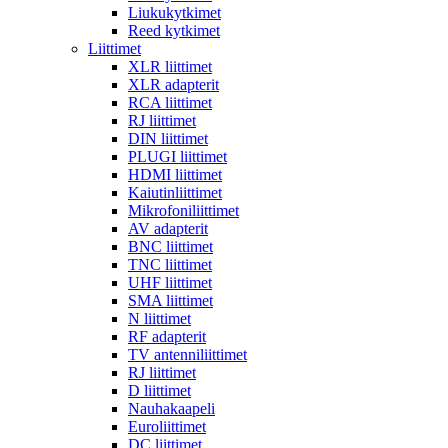
Liukukytkimet
Reed kytkimet
Liittimet
XLR liittimet
XLR adapterit
RCA liittimet
RJ liittimet
DIN liittimet
PLUGI liittimet
HDMI liittimet
Kaiutinliittimet
Mikrofoniliittimet
AV adapterit
BNC liittimet
TNC liittimet
UHF liittimet
SMA liittimet
N liittimet
RF adapterit
TV antenniliittimet
RJ liittimet
D liittimet
Nauhakaapeli
Euroliittimet
DC liittimet