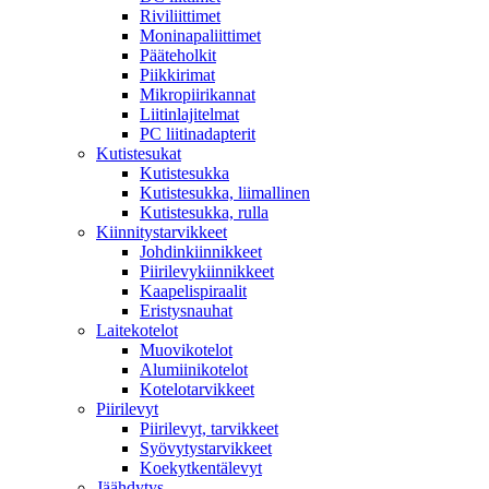
Riviliittimet
Moninapaliittimet
Pääteholkit
Piikkirimat
Mikropiirikannat
Liitinlajitelmat
PC liitinadapterit
Kutistesukat
Kutistesukka
Kutistesukka, liimallinen
Kutistesukka, rulla
Kiinnitystarvikkeet
Johdinkiinnikkeet
Piirilevykiinnikkeet
Kaapelispiraalit
Eristysnauhat
Laitekotelot
Muovikotelot
Alumiinikotelot
Kotelotarvikkeet
Piirilevyt
Piirilevyt, tarvikkeet
Syövytystarvikkeet
Koekytkentälevyt
Jäähdytys