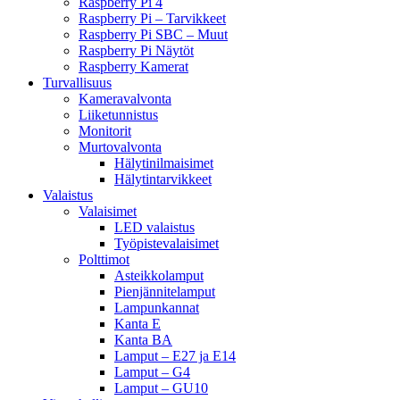
Raspberry Pi 4
Raspberry Pi – Tarvikkeet
Raspberry Pi SBC – Muut
Raspberry Pi Näytöt
Raspberry Kamerat
Turvallisuus
Kameravalvonta
Liiketunnistus
Monitorit
Murtovalvonta
Hälytinilmaisimet
Hälytintarvikkeet
Valaistus
Valaisimet
LED valaistus
Työpistevalaisimet
Polttimot
Asteikkolamput
Pienjännitelamput
Lampunkannat
Kanta E
Kanta BA
Lamput – E27 ja E14
Lamput – G4
Lamput – GU10