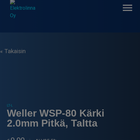
Skip
to
content
Elektrolinna Oy
Verkkokauppa
« Takaisin
LT-L
Weller WSP-80 Kärki
2.0mm Pitkä, Taltta