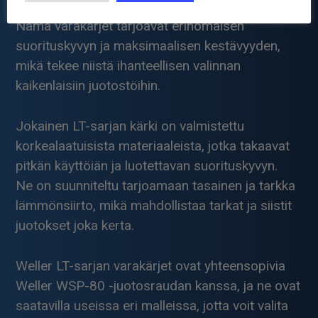
80 -juotosraudan kanssa.
Nämä varakärjet tarjoavat erinomaisen
suorituskyvyn ja maksimaalisen kestävyyden,
mikä tekee niistä ihanteellisen valinnan
kaikenlaisiin juotostöihin.
Jokainen LT-sarjan kärki on valmistettu
korkealaatuisista materiaaleista, jotka takaavat
pitkän käyttöiän ja luotettavan suorituskyvyn.
Ne on suunniteltu tarjoamaan tasainen ja tarkka
lämmönsiirto, mikä mahdollistaa tarkat ja siistit
juotokset joka kerta.
Weller LT-sarjan varakärjet ovat yhteensopivia
Weller WSP-80 -juotosraudan kanssa, ja ne ovat
saatavilla useissa eri malleissa, jotta voit valita