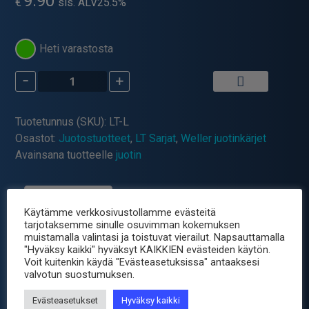
9.90
€
sis. ALV25.5%
Heti varastosta
-
+
Weller
WSP-
80
Tuotetunnus (SKU):
LT-L
Kärki
Osastot:
Juotostuotteet
,
LT Sarjat
,
Weller juotinkärjet
2.0mm
Avainsana tuotteelle
juotin
Pitkä,
Taltta
määrä
Tuotetiedot
Käytämme verkkosivustollamme evästeitä
tarjotaksemme sinulle osuvimman kokemuksen
muistamalla valintasi ja toistuvat vierailut. Napsauttamalla
Weller LT-sarjan varakärjet
"Hyväksy kaikki" hyväksyt KAIKKIEN evästeiden käytön.
Voit kuitenkin käydä "Evästeasetuksissa" antaaksesi
valvotun suostumuksen.
ovat huippuluokan juotosratkaisuja, jotka on
suunniteltu erityisesti käytettäväksi Weller WSP-
Evästeasetukset
Hyväksy kaikki