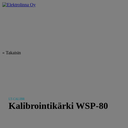
Skip
to
Elektrolinna Oy
Verkkokauppa
content
« Takaisin
LT-CALIBR
Kalibrointikärki WSP-80
29.50
€
sis. ALV25.5%