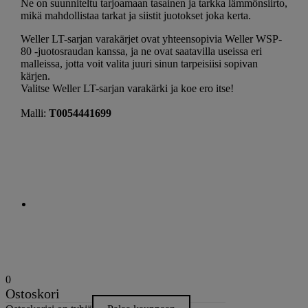
Ne on suunniteltu tarjoamaan tasainen ja tarkka lämmönsiirto,
mikä mahdollistaa tarkat ja siistit juotokset joka kerta.
Weller LT-sarjan varakärjet ovat yhteensopivia Weller WSP-
80 -juotosraudan kanssa, ja ne ovat saatavilla useissa eri
malleissa, jotta voit valita juuri sinun tarpeisiisi sopivan
kärjen.
Valitse Weller LT-sarjan varakärki ja koe ero itse!
Malli:
T0054441699
0
Ostoskori