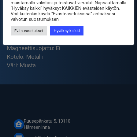
muistamalla valintasi ja toistuvat vierailut. Napsauttamalla
Tuloja: 1
"Hyväksy kaikki" hyväksyt KAIKKIEN evästeiden käytön.
Lähtöjä: 2
Voit kuitenkin käydä "Evästeasetuksissa" antaaksesi
valvotun suostumuksen.
Liitännät: Klipsi-liitin
Äänentasonsäätö: Ei
Evästeasetukset
Hyväksy kaikki
Linjatulo: Ei
Magneettisuojattu: Ei
Kotelo: Metalli
Väri: Musta
Puusepänkatu 5, 13110
Hämeenlinna