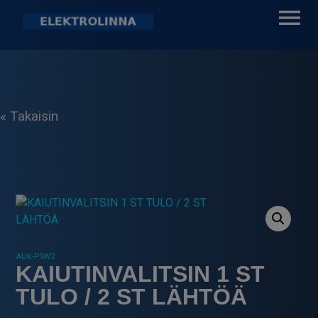
Skip
to
content
Elektrolinna Oy
Verkkokauppa
« Takaisin
AUK-PSW2
KAIUTINVALITSIN 1 ST
TULO / 2 ST LÄHTÖÄ