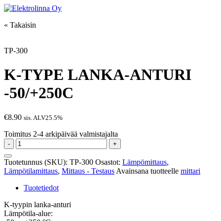
Skip
to
Elektrolinna Oy
Verkkokauppa
« Takaisin
content
TP-300
K-TYPE LANKA-ANTURI
-50/+250C
€
8.90
sis. ALV25.5%
Toimitus 2-4 arkipäivää valmistajalta
K-
-
+
TYPE
LANKA-
Tuotetunnus (SKU):
TP-300
Osastot:
Lämpömittaus
,
ANTURI
Lämpötilamittaus
,
Mittaus - Testaus
Avainsana tuotteelle
mittari
-50/+250C
määrä
Tuotetiedot
K-tyypin lanka-anturi
Lämpötila-alue: