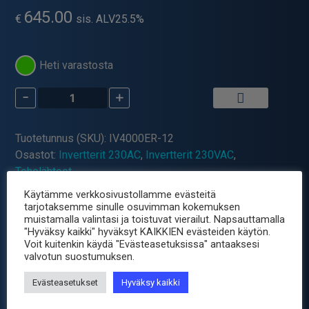
645.00
€
sis. ALV25.5%
Heti varastosta
-
+
INVERTTERI
12VD/230AC
TEHO
Tuotetunnus (SKU):
IV4000ER-12
4000W
Osastot:
Invertterit 230AC
,
Invertterit 230VAC
,
määrä
Teholähteet
Avainsana tuotteelle
teholähde
Käytämme verkkosivustollamme evästeitä
tarjotaksemme sinulle osuvimman kokemuksen
muistamalla valintasi ja toistuvat vierailut. Napsauttamalla
"Hyväksy kaikki" hyväksyt KAIKKIEN evästeiden käytön.
Tuotetiedot
Voit kuitenkin käydä "Evästeasetuksissa" antaaksesi
valvotun suostumuksen.
Invertteri 4000W teho. Kaukosäädin kuuluu
Evästeasetukset
Hyväksy kaikki
toimitukseen.