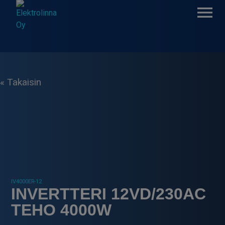
Skip
to
content
Elektrolinna Oy
Verkkokauppa
« Takaisin
IV4000ER-12
INVERTTERI 12VD/230AC
TEHO 4000W