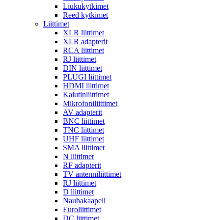
Liukukytkimet
Reed kytkimet
Liittimet
XLR liittimet
XLR adapterit
RCA liittimet
RJ liittimet
DIN liittimet
PLUGI liittimet
HDMI liittimet
Kaiutinliittimet
Mikrofoniliittimet
AV adapterit
BNC liittimet
TNC liittimet
UHF liittimet
SMA liittimet
N liittimet
RF adapterit
TV antenniliittimet
RJ liittimet
D liittimet
Nauhakaapeli
Euroliittimet
DC liittimet