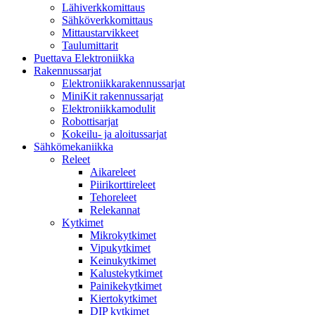
Lähiverkkomittaus
Sähköverkkomittaus
Mittaustarvikkeet
Taulumittarit
Puettava Elektroniikka
Rakennussarjat
Elektroniikkarakennussarjat
MiniKit rakennussarjat
Elektroniikkamodulit
Robottisarjat
Kokeilu- ja aloitussarjat
Sähkömekaniikka
Releet
Aikareleet
Piirikorttireleet
Tehoreleet
Relekannat
Kytkimet
Mikrokytkimet
Vipukytkimet
Keinukytkimet
Kalustekytkimet
Painikekytkimet
Kiertokytkimet
DIP kytkimet