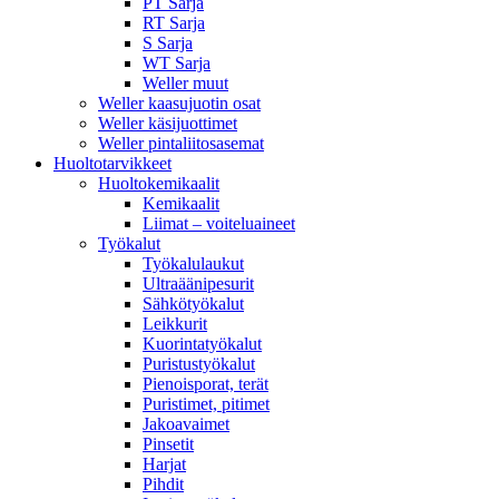
PT Sarja
RT Sarja
S Sarja
WT Sarja
Weller muut
Weller kaasujuotin osat
Weller käsijuottimet
Weller pintaliitosasemat
Huoltotarvikkeet
Huoltokemikaalit
Kemikaalit
Liimat – voiteluaineet
Työkalut
Työkalulaukut
Ultraäänipesurit
Sähkötyökalut
Leikkurit
Kuorintatyökalut
Puristustyökalut
Pienoisporat, terät
Puristimet, pitimet
Jakoavaimet
Pinsetit
Harjat
Pihdit