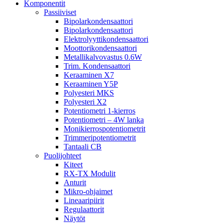
Komponentit
Passiiviset
Bipolarkondensaattori
Bipolarkondensaattori
Elektrolyyttikondensaattori
Moottorikondensaattori
Metallikalvovastus 0.6W
Trim. Kondensaattori
Keraaminen X7
Keraaminen Y5P
Polyesteri MKS
Polyesteri X2
Potentiometri 1-kierros
Potentiometri – 4W lanka
Monikierrospotentiometrit
Trimmeripotentiometrit
Tantaali CB
Puolijohteet
Kiteet
RX-TX Modulit
Anturit
Mikro-ohjaimet
Lineaaripiirit
Regulaattorit
Näytöt