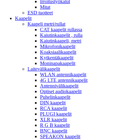
Irroitustyökalut
Mitat
ESD tuotteet
Kaapelit
Kaapeli metri/rullat
CAT kaapelit rullassa
Kaiutinkaapelit , rulla
Kaiutinkaapeli, metri
Mikrofonikaapelit
Koaksiaalikaapelit
Kytkentäkaapelit
Moninapakaapelit
Laitevälikaapelit
WLAN antennikaapelit
4G LTE antennikaapelit
Antennivälikaapelit
Optiset audiokaapelit
Puhelinkaapelit
DIN kaapelit
RCA kaapelit
PLUGI kaapelit
XLR kaapelit
R G B kaapelit
BNC kaapelit
SPEAKON kaapelit