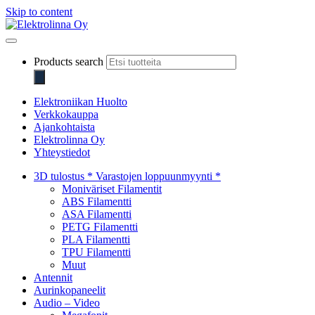
Skip to content
Elektrolinna Oy
Verkkokauppa
Products search
Elektroniikan Huolto
Verkkokauppa
Ajankohtaista
Elektrolinna Oy
Yhteystiedot
3D tulostus * Varastojen loppuunmyynti *
Moniväriset Filamentit
ABS Filamentti
ASA Filamentti
PETG Filamentti
PLA Filamentti
TPU Filamentti
Muut
Antennit
Aurinkopaneelit
Audio – Video