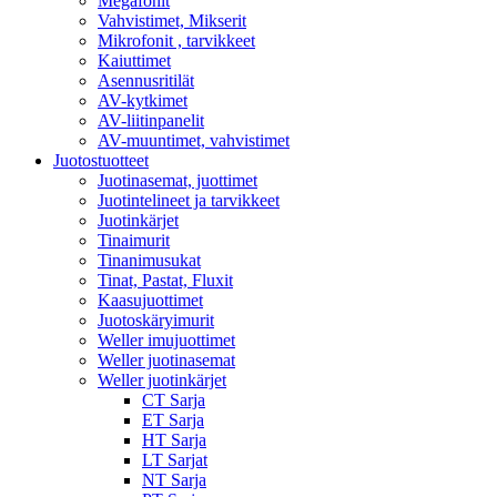
Megafonit
Vahvistimet, Mikserit
Mikrofonit , tarvikkeet
Kaiuttimet
Asennusritilät
AV-kytkimet
AV-liitinpanelit
AV-muuntimet, vahvistimet
Juotostuotteet
Juotinasemat, juottimet
Juotintelineet ja tarvikkeet
Juotinkärjet
Tinaimurit
Tinanimusukat
Tinat, Pastat, Fluxit
Kaasujuottimet
Juotoskäryimurit
Weller imujuottimet
Weller juotinasemat
Weller juotinkärjet
CT Sarja
ET Sarja
HT Sarja
LT Sarjat
NT Sarja