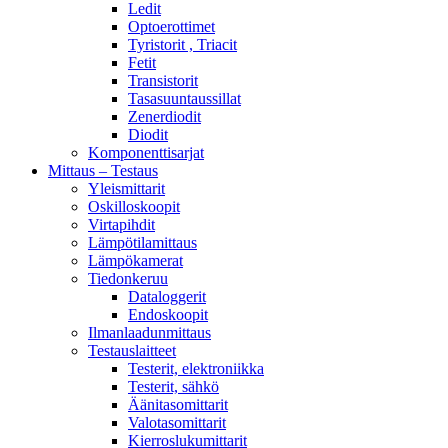
Ledit
Optoerottimet
Tyristorit , Triacit
Fetit
Transistorit
Tasasuuntaussillat
Zenerdiodit
Diodit
Komponenttisarjat
Mittaus – Testaus
Yleismittarit
Oskilloskoopit
Virtapihdit
Lämpötilamittaus
Lämpökamerat
Tiedonkeruu
Dataloggerit
Endoskoopit
Ilmanlaadunmittaus
Testauslaitteet
Testerit, elektroniikka
Testerit, sähkö
Äänitasomittarit
Valotasomittarit
Kierroslukumittarit