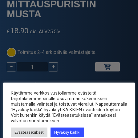
MITTAUSPURISTIN
MUSTA
18.90
€
sis. ALV25.5%
Toimitus 2-4 arkipäivää valmistajalta
-
+
HIRSCHMANN
MITTAUSPURISTIN
MUSTA
Tuotetunnus (SKU):
KLEPS2700-MU
määrä
Osastot:
Mittaus - Testaus
,
Mittauspäät
,
Käytämme verkkosivustollamme evästeitä
tarjotaksemme sinulle osuvimman kokemuksen
Mittaustarvikkeet
muistamalla valintasi ja toistuvat vierailut. Napsauttamalla
Avainsana tuotteelle
mittari
"Hyväksy kaikki" hyväksyt KAIKKIEN evästeiden käytön.
Voit kuitenkin käydä "Evästeasetuksissa" antaaksesi
valvotun suostumuksen.
Tuotetiedot
Evästeasetukset
Hyväksy kaikki