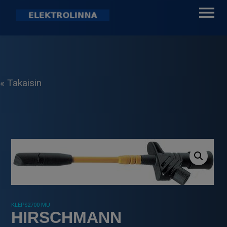
Skip
to
content
Elektrolinna Oy
Verkkokauppa
« Takaisin
KLEPS2700-MU
HIRSCHMANN