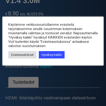
V1.4 3.0M
8.90
€
sis. ALV25.5%
Käytämme verkkosivustollamme evästeitä
tarjotaksemme sinulle osuvimman kokemuksen
Toimitus 2-4 arkipäivää valmistajalta
muistamalla valintasi ja toistuvat vierailut. Napsauttamalla
"Hyväksy kaikki" hyväksyt KAIKKIEN evästeiden käytön.
-
+
HDMI/HDMI
Voit kuitenkin käydä "Evästeasetuksissa" antaaksesi
H-
valvotun suostumuksen.
SPEED+LAN
Tuotetunnus (SKU):
HDMIC-E-3M
Evästeasetukset
Hyväksy kaikki
KAAPELI
Osastot:
HDMI kaapelit
,
Kaapelit
,
Laitevälikaapelit
V1.4
Avainsana tuotteelle
kaapeli
3.0M
määrä
Tuotetiedot
HDMI -liitäntäjohto vaativampaan datasiirtoon