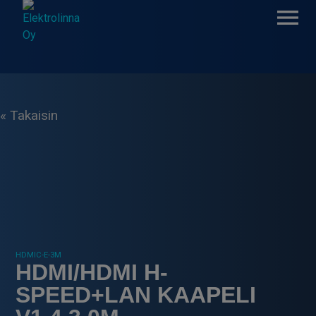
Skip
to
content
Elektrolinna Oy
Verkkokauppa
« Takaisin
HDMIC-E-3M
HDMI/HDMI H-
SPEED+LAN KAAPELI