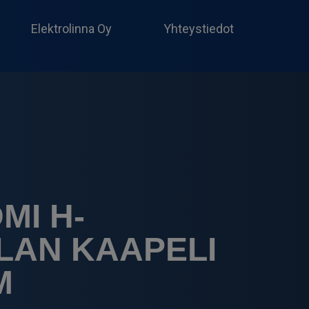
Produc
search
Elektrolinna Oy
Yhteystiedot
MI H-
LAN KAAPELI
M