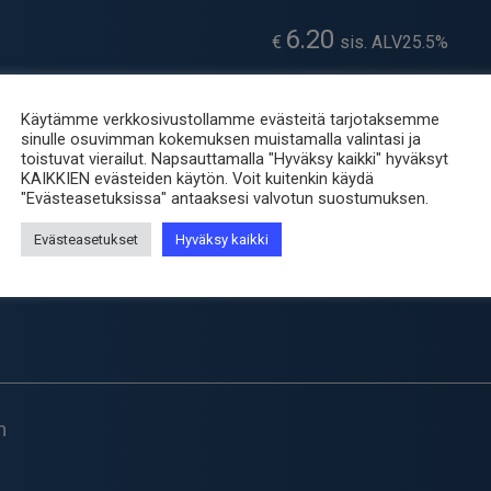
6.20
€
sis. ALV25.5%
Heti varastosta
Käytämme verkkosivustollamme evästeitä tarjotaksemme
sinulle osuvimman kokemuksen muistamalla valintasi ja
toistuvat vierailut. Napsauttamalla "Hyväksy kaikki" hyväksyt
-
+
HDMI/HDMI
KAIKKIEN evästeiden käytön. Voit kuitenkin käydä
H-
"Evästeasetuksissa" antaaksesi valvotun suostumuksen.
SPEED+LAN
Tuotetunnus (SKU):
HDMIC-
Evästeasetukset
Hyväksy kaikki
KAAPELI
Osastot:
HDMI kaapelit
,
Kaap
V1.4
Avainsana tuotteelle
kaapeli
2.0M
määrä
n