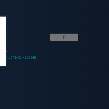
E-2M
elit
,
Laitevälikaapelit