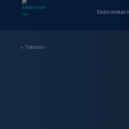
Skip
to
Elektroniikan 
content
Elektrolinna Oy
Verkkokauppa
« Takaisin