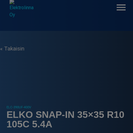
Skip
to
content
Elektrolinna Oy
Verkkokauppa
« Takaisin
ELC-390UF-400V
ELKO SNAP-IN 35×35 R10
105C 5.4A