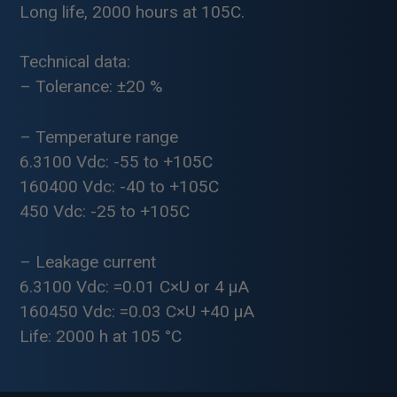
Long life, 2000 hours at 105C.
Technical data:
– Tolerance: ±20 %
– Temperature range
6.3100 Vdc: -55 to +105C
160400 Vdc: -40 to +105C
450 Vdc: -25 to +105C
– Leakage current
6.3100 Vdc: =0.01 C×U or 4 µA
160450 Vdc: =0.03 C×U +40 µA
Life: 2000 h at 105 °C