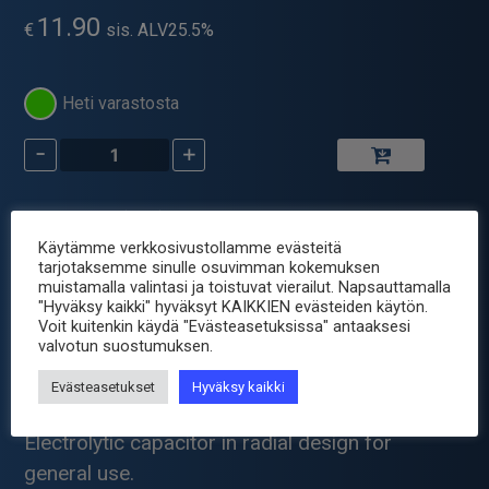
11.90
€
sis. ALV25.5%
Heti varastosta
-
+
ELKO
SNAP-
IN
Tuotetunnus (SKU):
ELC-390UF-400V
35x35
Osastot:
Elektrolyyttikondensaattori
,
Komponentit
,
Käytämme verkkosivustollamme evästeitä
R10
tarjotaksemme sinulle osuvimman kokemuksen
Passiiviset
105C
muistamalla valintasi ja toistuvat vierailut. Napsauttamalla
Avainsana tuotteelle
kondensaattori
"Hyväksy kaikki" hyväksyt KAIKKIEN evästeiden käytön.
5.4A
Voit kuitenkin käydä "Evästeasetuksissa" antaaksesi
määrä
valvotun suostumuksen.
Tuotetiedot
Evästeasetukset
Hyväksy kaikki
Electrolytic capacitor in radial design for
general use.