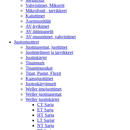
Megafonit
Vahvistimet, Mikserit
Mikrofonit , tarvikkeet
Kaiuttimet
Asennusritilät
AV-kytkimet
AV-liitinpanelit
AV-muuntimet, vahvistimet
Juotostuotteet
Juotinasemat, juottimet
Juotintelineet ja tarvikkeet
Juotinkärjet
Tinaimurit
Tinanimusukat
Tinat, Pastat, Fluxit
Kaasujuottimet
Juotoskäryimurit
Weller imujuottimet
Weller juotinasemat
Weller juotinkärjet
CT Sarja
ET Sarja
HT Sarja
LT Sarjat
NT Sarja