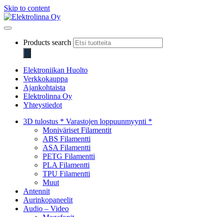
Skip to content
Elektrolinna Oy
Verkkokauppa
Products search
Elektroniikan Huolto
Verkkokauppa
Ajankohtaista
Elektrolinna Oy
Yhteystiedot
3D tulostus * Varastojen loppuunmyynti *
Moniväriset Filamentit
ABS Filamentti
ASA Filamentti
PETG Filamentti
PLA Filamentti
TPU Filamentti
Muut
Antennit
Aurinkopaneelit
Audio – Video