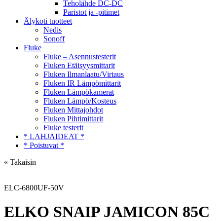
Teholähde DC-DC
Paristot ja -pitimet
Älykoti tuotteet
Nedis
Sonoff
Fluke
Fluke – Asennustesterit
Fluken Etäisyysmittarit
Fluken Ilmanlaatu/Virtaus
Fluken IR Lämpömittarit
Fluken Lämpökamerat
Fluken Lämpö/Kosteus
Fluken Mittajohdot
Fluken Pihtimittarit
Fluke testerit
* LAHJAIDEAT *
* Poistuvat *
« Takaisin
ELC-6800UF-50V
ELKO SNAIP JAMICON 85C