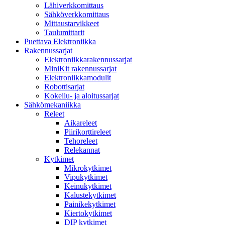
Lähiverkkomittaus
Sähköverkkomittaus
Mittaustarvikkeet
Taulumittarit
Puettava Elektroniikka
Rakennussarjat
Elektroniikkarakennussarjat
MiniKit rakennussarjat
Elektroniikkamodulit
Robottisarjat
Kokeilu- ja aloitussarjat
Sähkömekaniikka
Releet
Aikareleet
Piirikorttireleet
Tehoreleet
Relekannat
Kytkimet
Mikrokytkimet
Vipukytkimet
Keinukytkimet
Kalustekytkimet
Painikekytkimet
Kiertokytkimet
DIP kytkimet