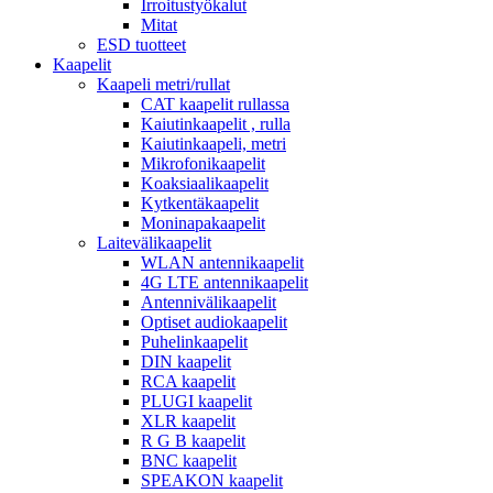
Irroitustyökalut
Mitat
ESD tuotteet
Kaapelit
Kaapeli metri/rullat
CAT kaapelit rullassa
Kaiutinkaapelit , rulla
Kaiutinkaapeli, metri
Mikrofonikaapelit
Koaksiaalikaapelit
Kytkentäkaapelit
Moninapakaapelit
Laitevälikaapelit
WLAN antennikaapelit
4G LTE antennikaapelit
Antennivälikaapelit
Optiset audiokaapelit
Puhelinkaapelit
DIN kaapelit
RCA kaapelit
PLUGI kaapelit
XLR kaapelit
R G B kaapelit
BNC kaapelit
SPEAKON kaapelit