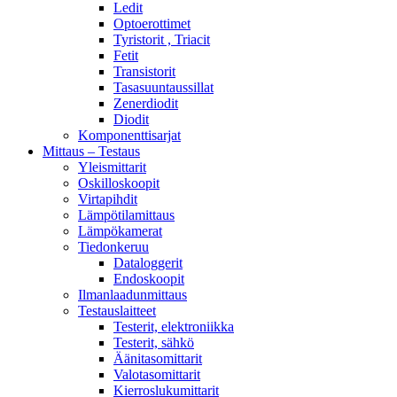
Ledit
Optoerottimet
Tyristorit , Triacit
Fetit
Transistorit
Tasasuuntaussillat
Zenerdiodit
Diodit
Komponenttisarjat
Mittaus – Testaus
Yleismittarit
Oskilloskoopit
Virtapihdit
Lämpötilamittaus
Lämpökamerat
Tiedonkeruu
Dataloggerit
Endoskoopit
Ilmanlaadunmittaus
Testauslaitteet
Testerit, elektroniikka
Testerit, sähkö
Äänitasomittarit
Valotasomittarit
Kierroslukumittarit