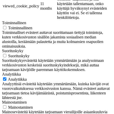
11
käytetään tallentamaan, onko
viewed_cookie_policy
months
käyttäjä hyväksynyt evästeiden
käyttön vai ei. Se ei tallenna
henkilötietoja.
Toiminnallinen
Toiminnallinen
Toiminnalliset evästeet auttavat suorittamaan tiettyjä toimintoja,
kuten verkkosivuston sisällön jakamista sosiaalisen median
alustoilla, keräämään palautetta ja muita kolmansien osapuolien
ominaisuuksia.
Suorituskyky
Suorituskyky
Suorituskykyevästeitä käytetään ymmärtämään ja analysoimaan
verkkosivuston keskeisiä suorituskykyindeksejä, mikä auttaa
tarjoamaan kävijöille paremman käyttökokemuksen.
Analytiikka
Analytiikka
Analyyttisiä evästeitä käytetään ymmärtämään, kuinka kävijät ovat
vuorovaikutuksessa verkkosivuston kanssa. Nämä evästeet auttavat
tarjoamaan tietoa kävijämäärästä, poistumisprosentista, liikenteen
lähteestä jne.
Mainostaminen
Mainostaminen
Mainosevästeitä käytetään tarjoamaan vierailijoille asiaankuuluvia