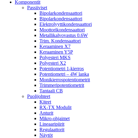
Komponentit
Passiiviset
Bipolarkondensaattori
Bipolarkondensaattori
Elektrolyyttikondensaattori
Moottorikondensaattori
Metallikalvovastus 0.6W
Trim. Kondensaattori
Keraaminen X7
Keraaminen Y5P
Polyesteri MKS
Polyesteri X2
Potentiometri 1-kierros
Potentiometri – 4W lanka
Monikierrospotentiometrit
Trimmeripotentiometrit
Tantaali CB
Puolijohteet
Kiteet
RX-TX Modulit
Anturit
Mikro-ohjaimet
Lineaaripiirit
Regulaattorit
Näytöt