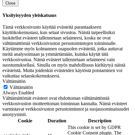
Close
Yksityisyyden yleiskatsaus
Tämä verkkosivusto käyttää evästeitä parantaakseen
käyttökokemustasi, kun selaat sivustoa. Näistä tarpeellisiksi
luokitellut evästeet tallennetaan selaimeesi, koska ne ovat
välttämättömiä verkkosivuston perustoimintojen toiminnalle.
Käytämme myös kolmannen osapuolen evästeitä, jotka auttavat
meitä analysoimaan ja ymmärtämään, kuinka käytät tätä
verkkosivustoa. Nämä evästeet tallennetaan selaimeesi vain
suostumuksellasi. Sinulla on myös mahdollisuus kieltäytyä näistä
evästeistä. Mutta joidenkin evästeiden käytöstä poistaminen voi
vaikuttaa selauskokemukseesi.
Välttämätön
Välttämätön
Always Enabled
Välttämättömät evästeet ovat ehdottoman välttämättömiä
verkkosivuston moitteettoman toiminnan kannalta. Nämä evästeet
varmistavat verkkosivuston perustoiminnot ja suojausominaisuudet
anonyymisti.
Cookie
Duration
Description
This cookie is set by GDPR
Cookie Consent plugin. The