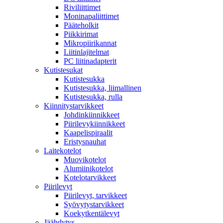
Riviliittimet
Moninapaliittimet
Pääteholkit
Piikkirimat
Mikropiirikannat
Liitinlajitelmat
PC liitinadapterit
Kutistesukat
Kutistesukka
Kutistesukka, liimallinen
Kutistesukka, rulla
Kiinnitystarvikkeet
Johdinkiinnikkeet
Piirilevykiinnikkeet
Kaapelispiraalit
Eristysnauhat
Laitekotelot
Muovikotelot
Alumiinikotelot
Kotelotarvikkeet
Piirilevyt
Piirilevyt, tarvikkeet
Syövytystarvikkeet
Koekytkentälevyt
Jäähdytys