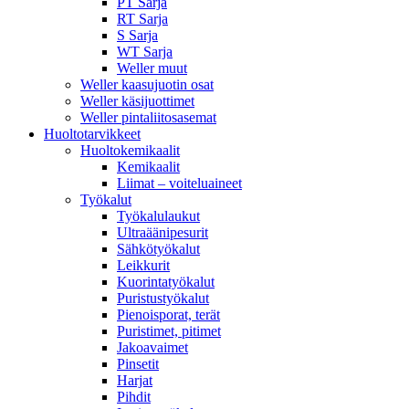
PT Sarja
RT Sarja
S Sarja
WT Sarja
Weller muut
Weller kaasujuotin osat
Weller käsijuottimet
Weller pintaliitosasemat
Huoltotarvikkeet
Huoltokemikaalit
Kemikaalit
Liimat – voiteluaineet
Työkalut
Työkalulaukut
Ultraäänipesurit
Sähkötyökalut
Leikkurit
Kuorintatyökalut
Puristustyökalut
Pienoisporat, terät
Puristimet, pitimet
Jakoavaimet
Pinsetit
Harjat
Pihdit