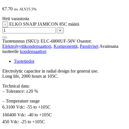
€
7.70
sis. ALV25.5%
Heti varastosta
ELKO SNAIP JAMICON 85C määrä
-
+
Tuotetunnus (SKU):
ELC-6800UF-50V
Osastot:
Elektrolyyttikondensaattori
,
Komponentit
,
Passiiviset
Avainsana
tuotteelle
kondensaattori
Tuotetiedot
Electrolytic capacitor in radial design for general use.
Long life, 2000 hours at 105C.
Technical data:
– Tolerance: ±20 %
– Temperature range
6.3100 Vdc: -55 to +105C
160400 Vdc: -40 to +105C
450 Vdc: -25 to +105C