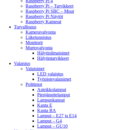
Raspberry Pi 4
Raspberry Pi – Tarvikkeet
Raspberry Pi SBC – Muut
Raspberry Pi Näytöt
Raspberry Kamerat
Turvallisuus
Kameravalvonta
Liiketunnistus
Monitorit
Murtovalvonta
Hälytinilmaisimet
Hälytintarvikkeet
Valaistus
Valaisimet
LED valaistus
Työpistevalaisimet
Polttimot
Asteikkolamput
Pienjännitelamput
Lampunkannat
Kanta E
Kanta BA
Lamput – E27 ja E14
Lamput – G4
Lamput – GU10