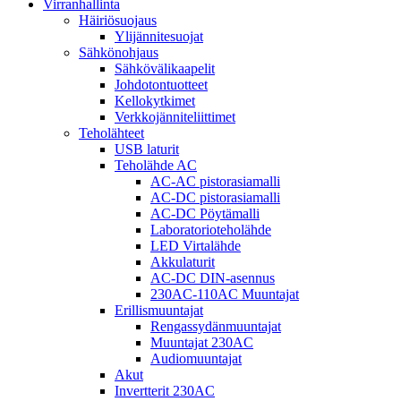
Virranhallinta
Häiriösuojaus
Ylijännitesuojat
Sähkönohjaus
Sähkövälikaapelit
Johdotontuotteet
Kellokytkimet
Verkkojänniteliittimet
Teholähteet
USB laturit
Teholähde AC
AC-AC pistorasiamalli
AC-DC pistorasiamalli
AC-DC Pöytämalli
Laboratorioteholähde
LED Virtalähde
Akkulaturit
AC-DC DIN-asennus
230AC-110AC Muuntajat
Erillismuuntajat
Rengassydänmuuntajat
Muuntajat 230AC
Audiomuuntajat
Akut
Invertterit 230AC