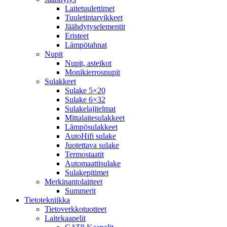
Laitetuulettimet
Tuuletintarvikkeet
Jäähdytyselementit
Eristeet
Lämpötahnat
Nupit
Nupit, asteikot
Monikierrosnupit
Sulakkeet
Sulake 5×20
Sulake 6×32
Sulakelajitelmat
Mittalaitesulakkeet
Lämpösulakkeet
AutoHifi sulake
Juotettava sulake
Termostaatit
Automaattisulake
Sulakepitimet
Merkinantolaitteet
Summerit
Tietotekniikka
Tietoverkkotuotteet
Laitekaapelit