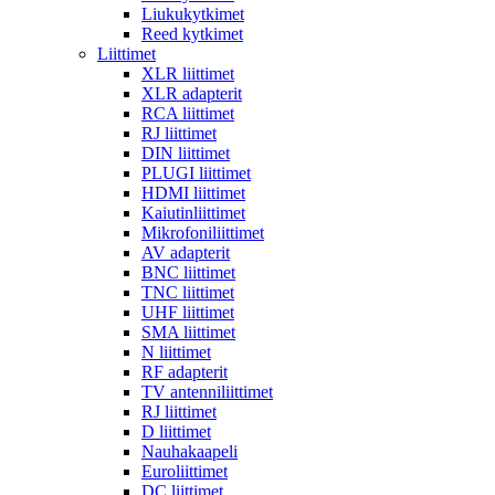
Liukukytkimet
Reed kytkimet
Liittimet
XLR liittimet
XLR adapterit
RCA liittimet
RJ liittimet
DIN liittimet
PLUGI liittimet
HDMI liittimet
Kaiutinliittimet
Mikrofoniliittimet
AV adapterit
BNC liittimet
TNC liittimet
UHF liittimet
SMA liittimet
N liittimet
RF adapterit
TV antenniliittimet
RJ liittimet
D liittimet
Nauhakaapeli
Euroliittimet
DC liittimet