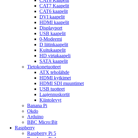
CAT8 Kaapelit
CAT7 Kaapelit
CAT6 kaapelit
DVI kaapelit
HDMI kaapelit
Displayport
USB kaapelit
0-Modeemi
D liitinkaapelit
Kuitukaapelit
HD virtakaapeli
SATA kaapelit
Tietokonetuotteet
ATX teholähde
HDMI kytkimet
HDMI SDI muuntimet
USB tuotteet
Laajennuskortit
Kiintolevyt
Banana Pi
Okdo
Arduino
BBC Micro:Bit
Raspberry
Raspberry Pi 5