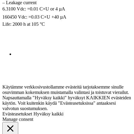
– Leakage current
6.3100 Vdc: =0.01 C×U or 4 µA
160450 Vdc: =0.03 C×U +40 µA
Life: 2000 h at 105 °C
Käytämme verkkosivustollamme evästeitä tarjotaksemme sinulle
osuvimman kokemuksen muistamalla valintasi ja toistuvat vierailut.
Napsauttamalla "Hyväksy kaikki" hyväksyt KAIKKIEN evästeiden
käytön. Voit kuitenkin käydä "Evästeasetuksissa" antaaksesi
valvotun suostumuksen.
Evästeasetukset
Hyväksy kaikki
Manage consent