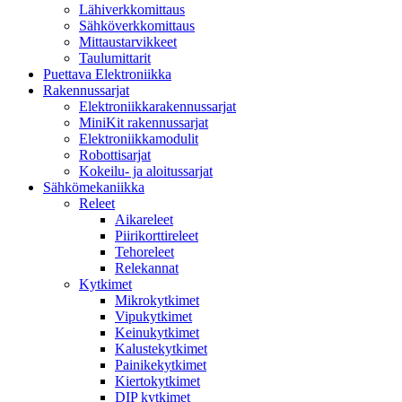
Lähiverkkomittaus
Sähköverkkomittaus
Mittaustarvikkeet
Taulumittarit
Puettava Elektroniikka
Rakennussarjat
Elektroniikkarakennussarjat
MiniKit rakennussarjat
Elektroniikkamodulit
Robottisarjat
Kokeilu- ja aloitussarjat
Sähkömekaniikka
Releet
Aikareleet
Piirikorttireleet
Tehoreleet
Relekannat
Kytkimet
Mikrokytkimet
Vipukytkimet
Keinukytkimet
Kalustekytkimet
Painikekytkimet
Kiertokytkimet
DIP kytkimet