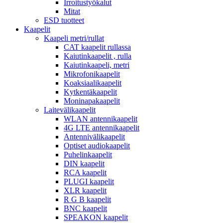
Irroitustyökalut
Mitat
ESD tuotteet
Kaapelit
Kaapeli metri/rullat
CAT kaapelit rullassa
Kaiutinkaapelit , rulla
Kaiutinkaapeli, metri
Mikrofonikaapelit
Koaksiaalikaapelit
Kytkentäkaapelit
Moninapakaapelit
Laitevälikaapelit
WLAN antennikaapelit
4G LTE antennikaapelit
Antennivälikaapelit
Optiset audiokaapelit
Puhelinkaapelit
DIN kaapelit
RCA kaapelit
PLUGI kaapelit
XLR kaapelit
R G B kaapelit
BNC kaapelit
SPEAKON kaapelit