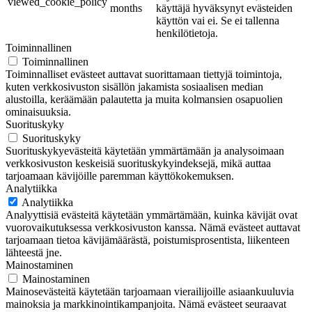
viewed_cookie_policy
months
käyttäjä hyväksynyt evästeiden
käyttön vai ei. Se ei tallenna
henkilötietoja.
Toiminnallinen
Toiminnallinen
Toiminnalliset evästeet auttavat suorittamaan tiettyjä toimintoja,
kuten verkkosivuston sisällön jakamista sosiaalisen median
alustoilla, keräämään palautetta ja muita kolmansien osapuolien
ominaisuuksia.
Suorituskyky
Suorituskyky
Suorituskykyevästeitä käytetään ymmärtämään ja analysoimaan
verkkosivuston keskeisiä suorituskykyindeksejä, mikä auttaa
tarjoamaan kävijöille paremman käyttökokemuksen.
Analytiikka
Analytiikka
Analyyttisiä evästeitä käytetään ymmärtämään, kuinka kävijät ovat
vuorovaikutuksessa verkkosivuston kanssa. Nämä evästeet auttavat
tarjoamaan tietoa kävijämäärästä, poistumisprosentista, liikenteen
lähteestä jne.
Mainostaminen
Mainostaminen
Mainosevästeitä käytetään tarjoamaan vierailijoille asiaankuuluvia
mainoksia ja markkinointikampanjoita. Nämä evästeet seuraavat