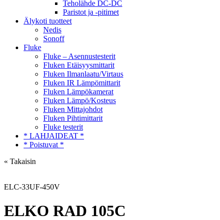
Teholähde DC-DC
Paristot ja -pitimet
Älykoti tuotteet
Nedis
Sonoff
Fluke
Fluke – Asennustesterit
Fluken Etäisyysmittarit
Fluken Ilmanlaatu/Virtaus
Fluken IR Lämpömittarit
Fluken Lämpökamerat
Fluken Lämpö/Kosteus
Fluken Mittajohdot
Fluken Pihtimittarit
Fluke testerit
* LAHJAIDEAT *
* Poistuvat *
« Takaisin
ELC-33UF-450V
ELKO RAD 105C