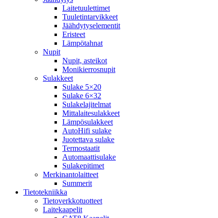
Laitetuulettimet
Tuuletintarvikkeet
Jäähdytyselementit
Eristeet
Lämpötahnat
Nupit
Nupit, asteikot
Monikierrosnupit
Sulakkeet
Sulake 5×20
Sulake 6×32
Sulakelajitelmat
Mittalaitesulakkeet
Lämpösulakkeet
AutoHifi sulake
Juotettava sulake
Termostaatit
Automaattisulake
Sulakepitimet
Merkinantolaitteet
Summerit
Tietotekniikka
Tietoverkkotuotteet
Laitekaapelit