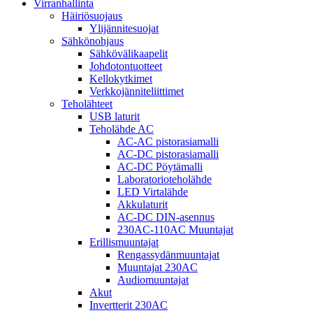
Virranhallinta
Häiriösuojaus
Ylijännitesuojat
Sähkönohjaus
Sähkövälikaapelit
Johdotontuotteet
Kellokytkimet
Verkkojänniteliittimet
Teholähteet
USB laturit
Teholähde AC
AC-AC pistorasiamalli
AC-DC pistorasiamalli
AC-DC Pöytämalli
Laboratorioteholähde
LED Virtalähde
Akkulaturit
AC-DC DIN-asennus
230AC-110AC Muuntajat
Erillismuuntajat
Rengassydänmuuntajat
Muuntajat 230AC
Audiomuuntajat
Akut
Invertterit 230AC