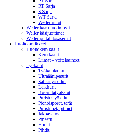
PT Sarja
RT Sarja
S Sarja
WT Sarja
Weller muut
Weller kaasujuotin osat
Weller käsijuottimet
Weller pintaliitosasemat
Huoltotarvikkeet
Huoltokemikaalit
Kemikaalit
Liimat – voiteluaineet
Työkalut
Työkalulaukut
Ultraäänipesurit
Sähkötyökalut
Leikkurit
Kuorintatyökalut
Puristustyökalut
Pienoisporat, terät
Puristimet, pitimet
Jakoavaimet
Pinsetit
Harjat
Pihdit