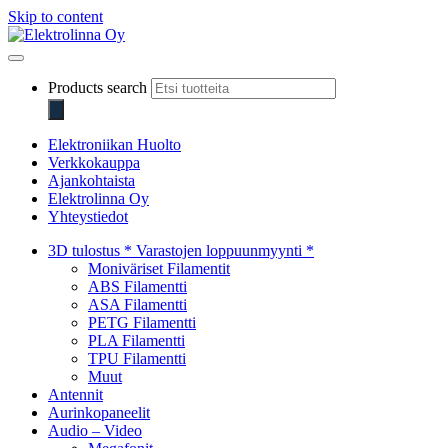
Skip to content
Elektrolinna Oy
Verkkokauppa
Products search
Elektroniikan Huolto
Verkkokauppa
Ajankohtaista
Elektrolinna Oy
Yhteystiedot
3D tulostus * Varastojen loppuunmyynti *
Moniväriset Filamentit
ABS Filamentti
ASA Filamentti
PETG Filamentti
PLA Filamentti
TPU Filamentti
Muut
Antennit
Aurinkopaneelit
Audio – Video