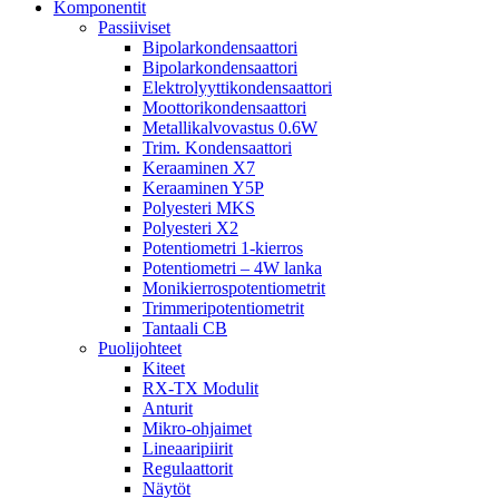
Komponentit
Passiiviset
Bipolarkondensaattori
Bipolarkondensaattori
Elektrolyyttikondensaattori
Moottorikondensaattori
Metallikalvovastus 0.6W
Trim. Kondensaattori
Keraaminen X7
Keraaminen Y5P
Polyesteri MKS
Polyesteri X2
Potentiometri 1-kierros
Potentiometri – 4W lanka
Monikierrospotentiometrit
Trimmeripotentiometrit
Tantaali CB
Puolijohteet
Kiteet
RX-TX Modulit
Anturit
Mikro-ohjaimet
Lineaaripiirit
Regulaattorit
Näytöt