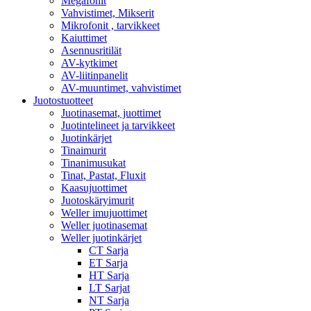
Megafonit
Vahvistimet, Mikserit
Mikrofonit , tarvikkeet
Kaiuttimet
Asennusritilät
AV-kytkimet
AV-liitinpanelit
AV-muuntimet, vahvistimet
Juotostuotteet
Juotinasemat, juottimet
Juotintelineet ja tarvikkeet
Juotinkärjet
Tinaimurit
Tinanimusukat
Tinat, Pastat, Fluxit
Kaasujuottimet
Juotoskäryimurit
Weller imujuottimet
Weller juotinasemat
Weller juotinkärjet
CT Sarja
ET Sarja
HT Sarja
LT Sarjat
NT Sarja