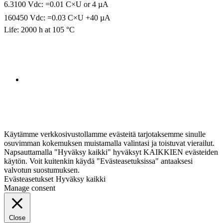
6.3100 Vdc: =0.01 C×U or 4 µA
160450 Vdc: =0.03 C×U +40 µA
Life: 2000 h at 105 °C
Käytämme verkkosivustollamme evästeitä tarjotaksemme sinulle
osuvimman kokemuksen muistamalla valintasi ja toistuvat vierailut.
Napsauttamalla "Hyväksy kaikki" hyväksyt KAIKKIEN evästeiden
käytön. Voit kuitenkin käydä "Evästeasetuksissa" antaaksesi
valvotun suostumuksen.
Evästeasetukset
Hyväksy kaikki
Manage consent
Close