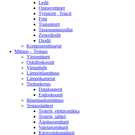
Ledit
Optoerottimet
Tyristorit , Triacit
Fetit
Transistorit
Tasasuuntaussillat
Zenerdiodit
Diodit
Komponenttisarjat
Mittaus – Testaus
Yleismittarit
Oskilloskoopit
Virtapihdit
Lämpötilamittaus
Lämpökamerat
Tiedonkeruu
Dataloggerit
Endoskoopit
Ilmanlaadunmittaus
Testauslaitteet
Testerit, elektroniikka
Testerit, sähkö
Äänitasomittarit
Valotasomittarit
Kierroslukumittarit