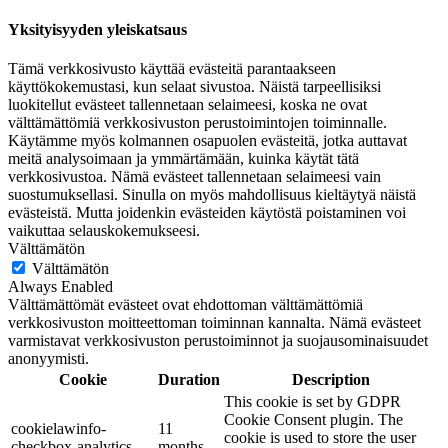
Yksityisyyden yleiskatsaus
Tämä verkkosivusto käyttää evästeitä parantaakseen
käyttökokemustasi, kun selaat sivustoa. Näistä tarpeellisiksi
luokitellut evästeet tallennetaan selaimeesi, koska ne ovat
välttämättömiä verkkosivuston perustoimintojen toiminnalle.
Käytämme myös kolmannen osapuolen evästeitä, jotka auttavat
meitä analysoimaan ja ymmärtämään, kuinka käytät tätä
verkkosivustoa. Nämä evästeet tallennetaan selaimeesi vain
suostumuksellasi. Sinulla on myös mahdollisuus kieltäytyä näistä
evästeistä. Mutta joidenkin evästeiden käytöstä poistaminen voi
vaikuttaa selauskokemukseesi.
Välttämätön
Välttämätön
Always Enabled
Välttämättömät evästeet ovat ehdottoman välttämättömiä
verkkosivuston moitteettoman toiminnan kannalta. Nämä evästeet
varmistavat verkkosivuston perustoiminnot ja suojausominaisuudet
anonyymisti.
Cookie
Duration
Description
This cookie is set by GDPR
Cookie Consent plugin. The
cookielawinfo-
11
cookie is used to store the user
checkbox-analytics
months