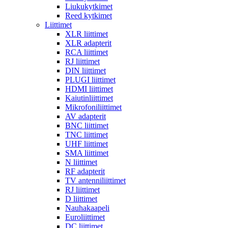
Liukukytkimet
Reed kytkimet
Liittimet
XLR liittimet
XLR adapterit
RCA liittimet
RJ liittimet
DIN liittimet
PLUGI liittimet
HDMI liittimet
Kaiutinliittimet
Mikrofoniliittimet
AV adapterit
BNC liittimet
TNC liittimet
UHF liittimet
SMA liittimet
N liittimet
RF adapterit
TV antenniliittimet
RJ liittimet
D liittimet
Nauhakaapeli
Euroliittimet
DC liittimet