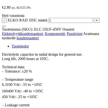
€
2.80
sis. ALV25.5%
Heti varastosta
ELKO RAD 105C määrä
-
+
Tuotetunnus (SKU):
ELC-33UF-450V
Osastot:
Elektrolyyttikondensaattori
,
Komponentit
,
Passiiviset
Avainsana
tuotteelle
kondensaattori
Tuotetiedot
Electrolytic capacitor in radial design for general use.
Long life, 2000 hours at 105C.
Technical data:
– Tolerance: ±20 %
– Temperature range
6.3100 Vdc: -55 to +105C
160400 Vdc: -40 to +105C
450 Vdc: -25 to +105C
– Leakage current