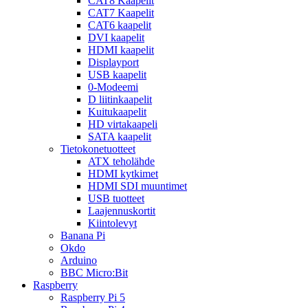
CAT8 Kaapelit
CAT7 Kaapelit
CAT6 kaapelit
DVI kaapelit
HDMI kaapelit
Displayport
USB kaapelit
0-Modeemi
D liitinkaapelit
Kuitukaapelit
HD virtakaapeli
SATA kaapelit
Tietokonetuotteet
ATX teholähde
HDMI kytkimet
HDMI SDI muuntimet
USB tuotteet
Laajennuskortit
Kiintolevyt
Banana Pi
Okdo
Arduino
BBC Micro:Bit
Raspberry
Raspberry Pi 5