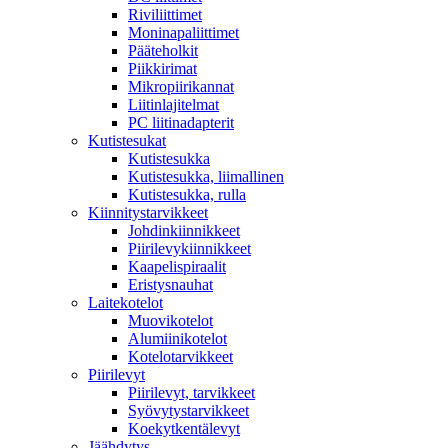
Riviliittimet
Moninapaliittimet
Pääteholkit
Piikkirimat
Mikropiirikannat
Liitinlajitelmat
PC liitinadapterit
Kutistesukat
Kutistesukka
Kutistesukka, liimallinen
Kutistesukka, rulla
Kiinnitystarvikkeet
Johdinkiinnikkeet
Piirilevykiinnikkeet
Kaapelispiraalit
Eristysnauhat
Laitekotelot
Muovikotelot
Alumiinikotelot
Kotelotarvikkeet
Piirilevyt
Piirilevyt, tarvikkeet
Syövytystarvikkeet
Koekytkentälevyt
Jäähdytys