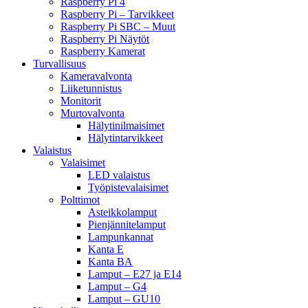
Raspberry Pi 4
Raspberry Pi – Tarvikkeet
Raspberry Pi SBC – Muut
Raspberry Pi Näytöt
Raspberry Kamerat
Turvallisuus
Kameravalvonta
Liiketunnistus
Monitorit
Murtovalvonta
Hälytinilmaisimet
Hälytintarvikkeet
Valaistus
Valaisimet
LED valaistus
Työpistevalaisimet
Polttimot
Asteikkolamput
Pienjännitelamput
Lampunkannat
Kanta E
Kanta BA
Lamput – E27 ja E14
Lamput – G4
Lamput – GU10