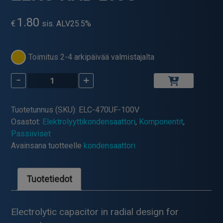
1.80
€
sis. ALV25.5%
Toimitus 2-4 arkipäivää valmistajalta
-
+
ELKO
RAD
105C
Tuotetunnus (SKU):
ELC-470UF-100V
määrä
Osastot:
Elektrolyyttikondensaattori
,
Komponentit
,
Passiiviset
Avainsana tuotteelle
kondensaattori
Tuotetiedot
Electrolytic capacitor in radial design for