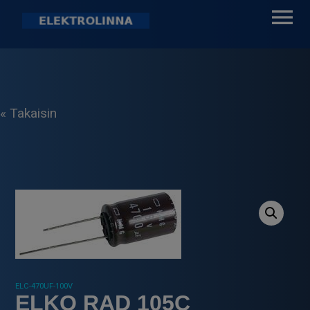
Skip
to
content
Elektrolinna Oy
Verkkokauppa
« Takaisin
ELC-470UF-100V
ELKO RAD 105C