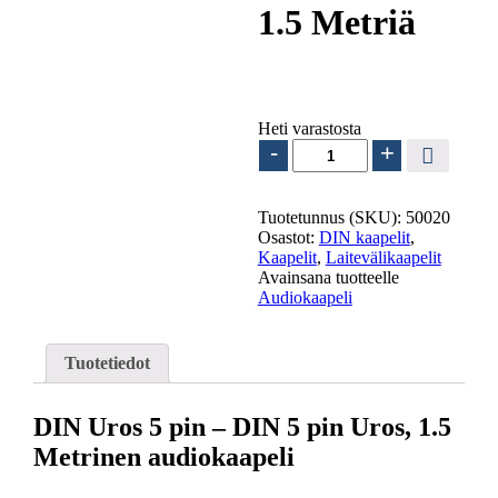
1.5 Metriä
4.50
€
sis. ALV25.5%
Heti varastosta
DIN
-
+
Audiokaapeli,
5
Pin
Tuotetunnus (SKU):
50020
Uros
Osastot:
DIN kaapelit
,
-
Kaapelit
,
Laitevälikaapelit
5
Avainsana tuotteelle
Pin
Audiokaapeli
uros,
1.5
Metriä
Tuotetiedot
määrä
DIN Uros 5 pin – DIN 5 pin Uros, 1.5
Metrinen audiokaapeli