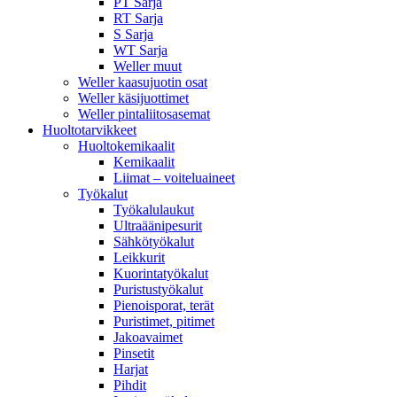
PT Sarja
RT Sarja
S Sarja
WT Sarja
Weller muut
Weller kaasujuotin osat
Weller käsijuottimet
Weller pintaliitosasemat
Huoltotarvikkeet
Huoltokemikaalit
Kemikaalit
Liimat – voiteluaineet
Työkalut
Työkalulaukut
Ultraäänipesurit
Sähkötyökalut
Leikkurit
Kuorintatyökalut
Puristustyökalut
Pienoisporat, terät
Puristimet, pitimet
Jakoavaimet
Pinsetit
Harjat
Pihdit