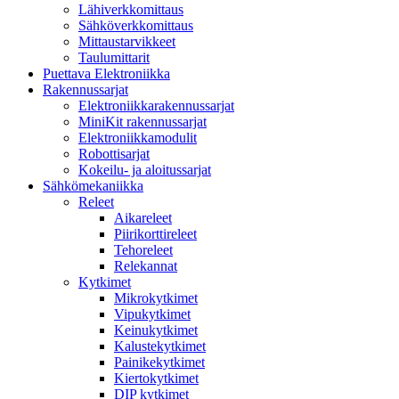
Lähiverkkomittaus
Sähköverkkomittaus
Mittaustarvikkeet
Taulumittarit
Puettava Elektroniikka
Rakennussarjat
Elektroniikkarakennussarjat
MiniKit rakennussarjat
Elektroniikkamodulit
Robottisarjat
Kokeilu- ja aloitussarjat
Sähkömekaniikka
Releet
Aikareleet
Piirikorttireleet
Tehoreleet
Relekannat
Kytkimet
Mikrokytkimet
Vipukytkimet
Keinukytkimet
Kalustekytkimet
Painikekytkimet
Kiertokytkimet
DIP kytkimet