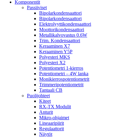
Komponentit
Passiiviset
Bipolarkondensaattori
Bipolarkondensaattori
Elektrolyyttikondensaattori
Moottorikondensaattori
Metallikalvovastus 0.6W
Trim. Kondensaattori
Keraaminen X7
Keraaminen Y5P
Polyesteri MKS
Polyesteri X2
Potentiometri 1-kierros
Potentiometri – 4W lanka
Monikierrospotentiometrit
Trimmeripotentiometrit
Tantaali CB
Puolijohteet
Kiteet
RX-TX Modulit
Anturit
Mikro-ohjaimet
Lineaaripiirit
Regulaattorit
Näytöt