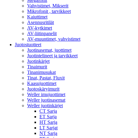
Megafonit
Vahvistimet, Mikserit
Mikrofonit , tarvikkeet
Kaiuttimet
Asennusritilät
AV-kytkimet
AV-liitinpanelit
AV-muuntimet, vahvistimet
Juotostuotteet
Juotinasemat, juottimet
Juotintelineet ja tarvikkeet
Juotinkärjet
Tinaimurit
Tinanimusukat
Tinat, Pastat, Fluxit
Kaasujuottimet
Juotoskäryimurit
Weller imujuottimet
Weller juotinasemat
Weller juotinkärjet
CT Sarja
ET Sarja
HT Sarja
LT Sarjat
NT Sarja