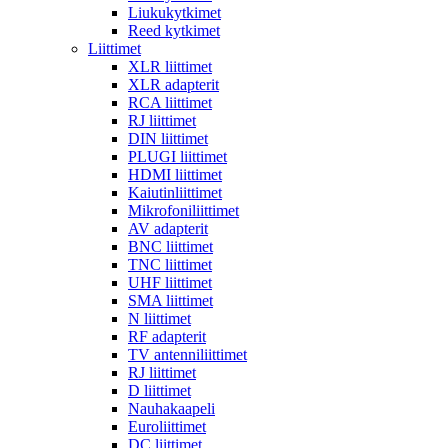
Liukukytkimet
Reed kytkimet
Liittimet
XLR liittimet
XLR adapterit
RCA liittimet
RJ liittimet
DIN liittimet
PLUGI liittimet
HDMI liittimet
Kaiutinliittimet
Mikrofoniliittimet
AV adapterit
BNC liittimet
TNC liittimet
UHF liittimet
SMA liittimet
N liittimet
RF adapterit
TV antenniliittimet
RJ liittimet
D liittimet
Nauhakaapeli
Euroliittimet
DC liittimet