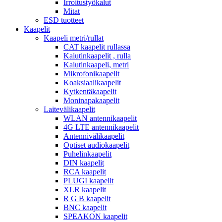
Irroitustyökalut
Mitat
ESD tuotteet
Kaapelit
Kaapeli metri/rullat
CAT kaapelit rullassa
Kaiutinkaapelit , rulla
Kaiutinkaapeli, metri
Mikrofonikaapelit
Koaksiaalikaapelit
Kytkentäkaapelit
Moninapakaapelit
Laitevälikaapelit
WLAN antennikaapelit
4G LTE antennikaapelit
Antennivälikaapelit
Optiset audiokaapelit
Puhelinkaapelit
DIN kaapelit
RCA kaapelit
PLUGI kaapelit
XLR kaapelit
R G B kaapelit
BNC kaapelit
SPEAKON kaapelit