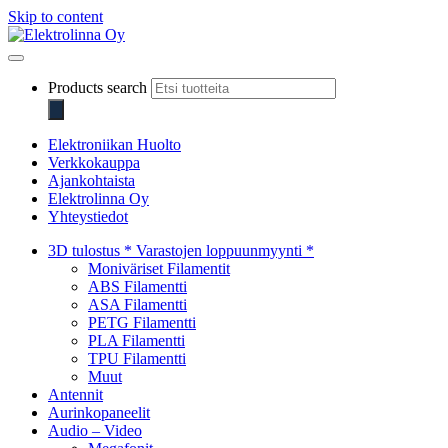
Skip to content
Elektrolinna Oy
Verkkokauppa
Products search
Elektroniikan Huolto
Verkkokauppa
Ajankohtaista
Elektrolinna Oy
Yhteystiedot
3D tulostus * Varastojen loppuunmyynti *
Moniväriset Filamentit
ABS Filamentti
ASA Filamentti
PETG Filamentti
PLA Filamentti
TPU Filamentti
Muut
Antennit
Aurinkopaneelit
Audio – Video