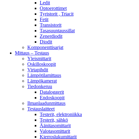
Ledit
Optoerottimet
Tyristorit , Triacit
Fetit
Transistorit
Tasasuuntaussillat
Zenerdiodit
Diodit
Komponenttisarjat
Mittaus – Testaus
Yleismittarit
Oskilloskoopit
Virtapihdit
Lämpötilamittaus
Lämpökamerat
Tiedonkeruu
Dataloggerit
Endoskoopit
Ilmanlaadunmittaus
Testauslaitteet
Testerit, elektroniikka
Testerit, sähkö
Äänitasomittarit
Valotasomittarit
Kierroslukumittarit