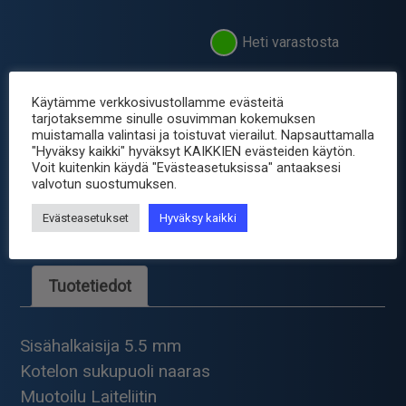
Heti varastosta
-
+
DC-
Käytämme verkkosivustollamme evästeitä
RUNKO
tarjotaksemme sinulle osuvimman kokemuksen
5.5
muistamalla valintasi ja toistuvat vierailut. Napsauttamalla
Tuotetunnus (SKU):
x
"Hyväksy kaikki" hyväksyt KAIKKIEN evästeiden käytön.
DCR25EP
Voit kuitenkin käydä "Evästeasetuksissa" antaaksesi
2.5MM
Osastot:
DC liittimet
,
valvotun suostumuksen.
ERISTETTY
Liittimet
,
Sähkömekaniikka
määrä
Evästeasetukset
Hyväksy kaikki
Avainsana tuotteelle
liitin
Tuotetiedot
Sisähalkaisija 5.5 mm
Kotelon sukupuoli naaras
Muotoilu Laiteliitin