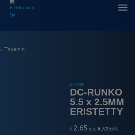
Skip
to
content
Elektrolinna Oy
Verkkokauppa
« Takaisin
DCR25EP
DC-RUNKO
5.5 x 2.5MM
ERISTETTY
2.65
€
sis. ALV25.5%