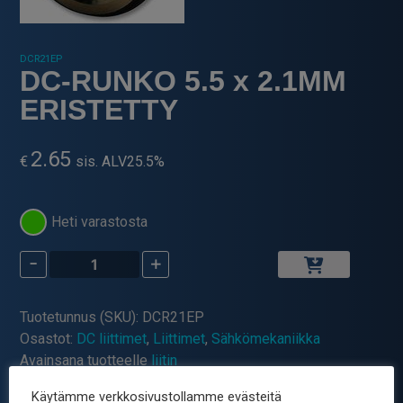
DCR21EP
DC-RUNKO 5.5 x 2.1MM
ERISTETTY
2.65
€
sis. ALV25.5%
Heti varastosta
-
+
DC-
RUNKO
5.5
Tuotetunnus (SKU):
DCR21EP
x
Osastot:
DC liittimet
,
Liittimet
,
Sähkömekaniikka
2.1MM
Avainsana tuotteelle
liitin
ERISTETTY
määrä
Käytämme verkkosivustollamme evästeitä