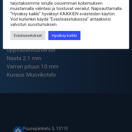
tarjotaksemme sinulle osuvimman kokemuksen
Tuotetiedot
muistamalla valintasi ja toistuvat vierailut. Napsauttamalla
"Hyväksy kaikki" hyväksyt KAIKKIEN evästeiden käytön.
Voit kuitenkin käydä "Evästeasetuksissa" antaaksesi
Sisähalkaisija 5.5 mm
valvotun suostumuksen.
Kotelon sukupuoli naaras
Evästeasetukset
Hyväksy kaikki
Muotoilu Laiteliitin
Uppoasennusversio
Nasta 2.1 mm
Varren pituus 10 mm
Kuvaus Muovikotelo
Puusepänkatu 5, 13110