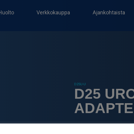
Huolto
Verkkokauppa
Ajankohtaista
D25U-U
D25 URO
ADAPTE
8.80
€
sis. ALV25.5%