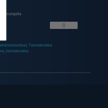
valmistajalta
ietokonetuotteet
,
Tietotekniikka
one
,
tietotekniikka