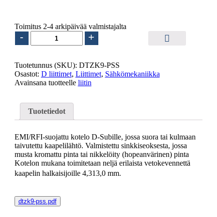
5.50
€
sis. ALV25.5%
Toimitus 2-4 arkipäivää valmistajalta
D-
-
+
LIITINKOTELO
9
NAP
Tuotetunnus (SKU):
DTZK9-PSS
METALLI
Osastot:
D liittimet
,
Liittimet
,
Sähkömekaniikka
määrä
Avainsana tuotteelle
liitin
Tuotetiedot
EMI/RFI-suojattu kotelo D-Subille, jossa suora tai kulmaan
taivutettu kaapelilähtö. Valmistettu sinkkiseoksesta, jossa
musta kromattu pinta tai nikkelöity (hopeanvärinen) pinta
Kotelon mukana toimitetaan neljä erilaista vetokevennettä
kaapelin halkaisijoille 4,313,0 mm.
dtzk9-pss.pdf