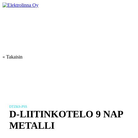
Skip
to
Elektrolinna Oy
Verkkokauppa
content
« Takaisin
DTZK9-PSS
D-LIITINKOTELO 9 NAP
METALLI