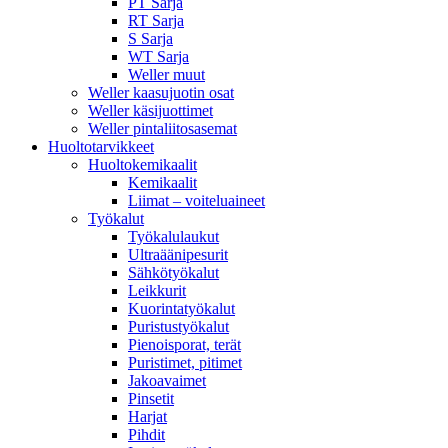
PT Sarja
RT Sarja
S Sarja
WT Sarja
Weller muut
Weller kaasujuotin osat
Weller käsijuottimet
Weller pintaliitosasemat
Huoltotarvikkeet
Huoltokemikaalit
Kemikaalit
Liimat – voiteluaineet
Työkalut
Työkalulaukut
Ultraäänipesurit
Sähkötyökalut
Leikkurit
Kuorintatyökalut
Puristustyökalut
Pienoisporat, terät
Puristimet, pitimet
Jakoavaimet
Pinsetit
Harjat
Pihdit