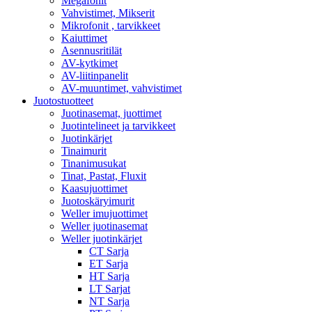
Megafonit
Vahvistimet, Mikserit
Mikrofonit , tarvikkeet
Kaiuttimet
Asennusritilät
AV-kytkimet
AV-liitinpanelit
AV-muuntimet, vahvistimet
Juotostuotteet
Juotinasemat, juottimet
Juotintelineet ja tarvikkeet
Juotinkärjet
Tinaimurit
Tinanimusukat
Tinat, Pastat, Fluxit
Kaasujuottimet
Juotoskäryimurit
Weller imujuottimet
Weller juotinasemat
Weller juotinkärjet
CT Sarja
ET Sarja
HT Sarja
LT Sarjat
NT Sarja