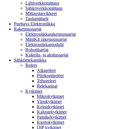
Lähiverkkomittaus
Sähköverkkomittaus
Mittaustarvikkeet
Taulumittarit
Puettava Elektroniikka
Rakennussarjat
Elektroniikkarakennussarjat
MiniKit rakennussarjat
Elektroniikkamodulit
Robottisarjat
Kokeilu- ja aloitussarjat
Sähkömekaniikka
Releet
Aikareleet
Piirikorttireleet
Tehoreleet
Relekannat
Kytkimet
Mikrokytkimet
Vipukytkimet
Keinukytkimet
Kalustekytkimet
Painikekytkimet
Kiertokytkimet
DIP kytkimet