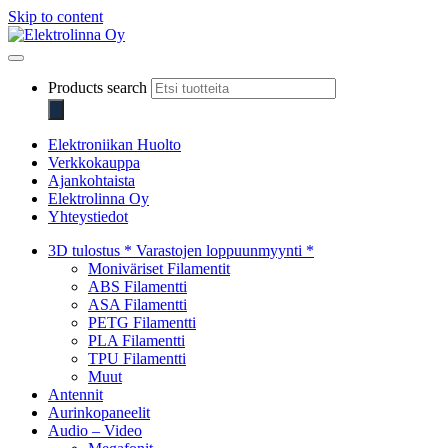
Skip to content
Elektrolinna Oy
Verkkokauppa
Products search
Elektroniikan Huolto
Verkkokauppa
Ajankohtaista
Elektrolinna Oy
Yhteystiedot
3D tulostus * Varastojen loppuunmyynti *
Moniväriset Filamentit
ABS Filamentti
ASA Filamentti
PETG Filamentti
PLA Filamentti
TPU Filamentti
Muut
Antennit
Aurinkopaneelit
Audio – Video