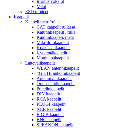
Irroitustyökalut
Mitat
ESD tuotteet
Kaapelit
Kaapeli metri/rullat
CAT kaapelit rullassa
Kaiutinkaapelit , rulla
Kaiutinkaapeli, metri
Mikrofonikaapelit
Koaksiaalikaapelit
Kytkentäkaapelit
Moninapakaapelit
Laitevälikaapelit
WLAN antennikaapelit
4G LTE antennikaapelit
Antennivälikaapelit
Optiset audiokaapelit
Puhelinkaapelit
DIN kaapelit
RCA kaapelit
PLUGI kaapelit
XLR kaapelit
R G B kaapelit
BNC kaapelit
SPEAKON kaapelit