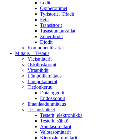
Ledit
Optoerottimet
Tyristorit , Triacit
Fetit
Transistorit
Tasasuuntaussillat
Zenerdiodit
Diodit
Komponenttisarjat
Mittaus – Testaus
Yleismittarit
Oskilloskoopit
Virtapihdit
Lämpötilamittaus
Lämpökamerat
Tiedonkeruu
Dataloggerit
Endoskoopit
Ilmanlaadunmittaus
Testauslaitteet
Testerit, elektroniikka
Testerit, sähkö
Äänitasomittarit
Valotasomittarit
Kierroslukumittarit