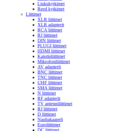
Liukukytkimet
Reed kytkimet
Liittimet
XLR liittimet
XLR adapterit
RCA liittimet
RJ liittimet
DIN liittimet
PLUGI liittimet
HDMI liittimet
Kaiutinliittimet
Mikrofoniliittimet
AV adapterit
BNC liittimet
TNC liittimet
UHF liittimet
SMA liittimet
N liittimet
RF adapterit
TV antenniliittimet
RJ liittimet
D liittimet
Nauhakaapeli
Euroliittimet
DC liittimet