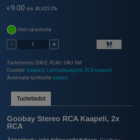
9.00
€
sis. ALV25.5%
Heti varastosta
-
+
Stereo
RCA
Audiokaapeli,
Tuotetunnus (SKU):
RCAC-2AU-5M
2*RCA,
Osastot:
Kaapelit
,
Laitevälikaapelit
,
RCA kaapelit
5Metriä
Avainsana tuotteelle
kaapeli
määrä
Tuotetiedot
Goobay Stereo RCA Kaapeli, 2x
RCA