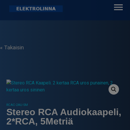
Skip
to
content
Elektrolinna Oy
Verkkokauppa
« Takaisin
RCAC-2AU-5M
Stereo RCA Audiokaapeli,
2*RCA, 5Metriä