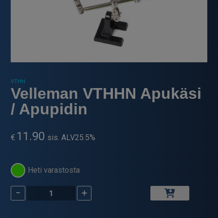
VTHH
Velleman VTHHN Apukäsi
/ Apupidin
11.90
€
sis. ALV25.5%
Heti varastosta
-
+
Velleman
VTHHN
Apukäsi