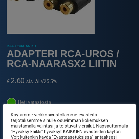
RCAU-2XRCAN-KU
ADAPTERI RCA-UROS /
RCA-NAARASX2 LIITIN
2.60
€
sis. ALV25.5%
Heti varastosta
Käytämme verkkosivustollamme evästeitä
-
+
ADAPTERI
tarjotaksemme sinulle osuvimman kokemuksen
RCA-
muistamalla valintasi ja toistuvat vierailut. Napsauttamalla
UROS
"Hyväksy kaikki" hyväksyt KAIKKIEN evästeiden käytön.
Tuotetunnus (SKU):
RCAU-2XRCAN-KU
Voit kuitenkin käydä "Evästeasetuksissa" antaaksesi
/