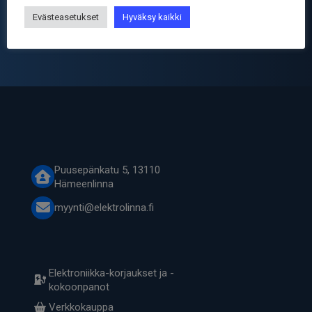
Evästeasetukset
Hyväksy kaikki
PSG01966
Puusepänkatu 5, 13110
Hämeenlinna
myynti@elektrolinna.fi
Elektroniikka-korjaukset ja -
kokoonpanot
Verkkokauppa