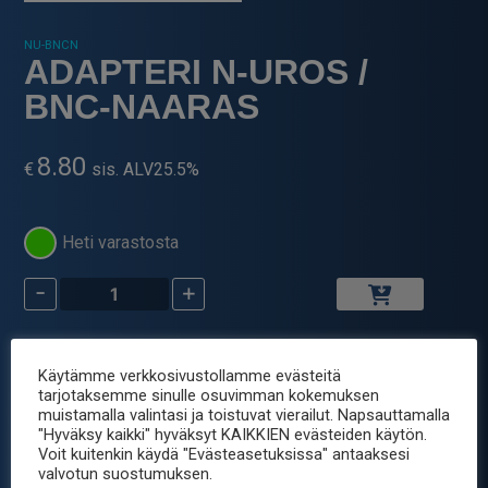
NU-BNCN
ADAPTERI N-UROS /
BNC-NAARAS
8.80
€
sis. ALV25.5%
Heti varastosta
-
+
ADAPTERI
N-
UROS
Tuotetunnus (SKU):
NU-BNCN
/
Käytämme verkkosivustollamme evästeitä
Osastot:
Liittimet
,
RF adapterit
,
Sähkömekaniikka
BNC-
tarjotaksemme sinulle osuvimman kokemuksen
Avainsana tuotteelle
liitin
muistamalla valintasi ja toistuvat vierailut. Napsauttamalla
NAARAS
"Hyväksy kaikki" hyväksyt KAIKKIEN evästeiden käytön.
määrä
Voit kuitenkin käydä "Evästeasetuksissa" antaaksesi
valvotun suostumuksen.
Tuotetiedot