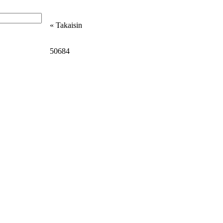
« Takaisin
eystiedot
50684