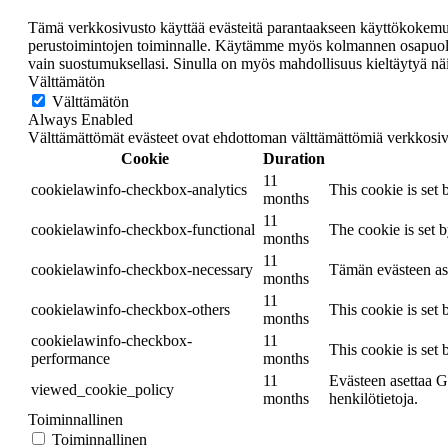
Tämä verkkosivusto käyttää evästeitä parantaakseen käyttökokemustas
perustoimintojen toiminnalle. Käytämme myös kolmannen osapuolen 
vain suostumuksellasi. Sinulla on myös mahdollisuus kieltäytyä näi
Välttämätön
Välttämätön
Always Enabled
Välttämättömät evästeet ovat ehdottoman välttämättömiä verkkosi
Cookie
Duration
11
cookielawinfo-checkbox-analytics
This cookie is set
months
11
cookielawinfo-checkbox-functional
The cookie is set 
months
11
cookielawinfo-checkbox-necessary
Tämän evästeen ase
months
11
cookielawinfo-checkbox-others
This cookie is set
months
cookielawinfo-checkbox-
11
This cookie is set
performance
months
11
Evästeen asettaa G
viewed_cookie_policy
months
henkilötietoja.
Toiminnallinen
Toiminnallinen