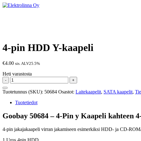
Skip
to
Elektrolinna Oy
Verkkokauppa
content
Elektroniikan Huolto
Verkkokauppa
4-pin HDD Y-kaapeli
€
4.00
sis. ALV25.5%
Heti varastosta
4-
-
+
pin
HDD
Tuotetunnus (SKU):
50684
Osastot:
Laitekaapelit
,
SATA kaapelit
,
Ti
Y-
kaapeli
Tuotetiedot
määrä
Goobay 50684 – 4-Pin y Kaapeli kahteen 4
4-pin jakajakaapeli virran jakamiseen esimerkiksi HDD- ja CD-RO
1 Uros 4pin HDD