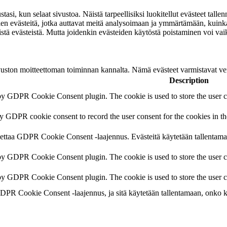
i, kun selaat sivustoa. Näistä tarpeellisiksi luokitellut evästeet tall
evästeitä, jotka auttavat meitä analysoimaan ja ymmärtämään, kuinka 
stä evästeistä. Mutta joidenkin evästeiden käytöstä poistaminen voi va
vuston moitteettoman toiminnan kannalta. Nämä evästeet varmistavat ve
Description
 by GDPR Cookie Consent plugin. The cookie is used to store the user co
by GDPR cookie consent to record the user consent for the cookies in t
ttaa GDPR Cookie Consent -laajennus. Evästeitä käytetään tallentama
 by GDPR Cookie Consent plugin. The cookie is used to store the user co
 by GDPR Cookie Consent plugin. The cookie is used to store the user c
DPR Cookie Consent -laajennus, ja sitä käytetään tallentamaan, onko kä