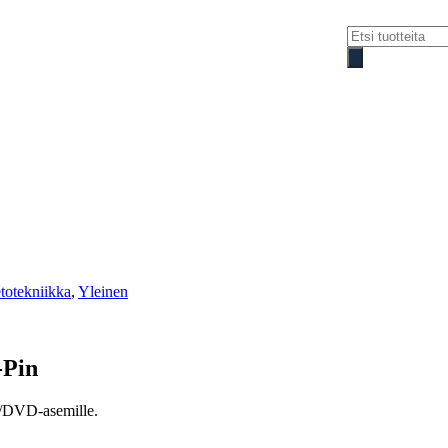
Products
search
Ajankohtaista
Elektrolinna Oy
Yht
etotekniikka
,
Yleinen
-Pin
M/DVD-asemille.