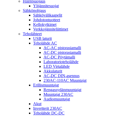
Häiriösuojaus
Ylijännitesuojat
Sähkönohjaus
Sähkövälikaapelit
Johdotontuotteet
Kellokytkimet
Verkkojänniteliittimet
Teholähteet
USB laturit
Teholähde AC
AC-AC pistorasiamalli
AC-DC pistorasiamalli
AC-DC Pöytämalli
Laboratorioteholähde
LED Virtalähde
Akkulaturit
AC-DC DIN-asennus
230AC-110AC Muuntajat
Erillismuuntajat
Rengassydänmuuntajat
Muuntajat 230AC
Audiomuuntajat
Akut
Invertterit 230AC
Teholähde DC-DC