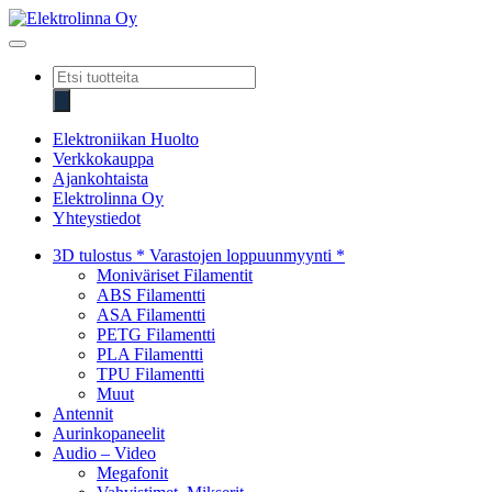
Skip
to
Elektrolinna Oy
Verkkokauppa
content
Products
search
Elektroniikan Huolto
Verkkokauppa
Ajankohtaista
Elektrolinna Oy
Yhteystiedot
3D tulostus * Varastojen loppuunmyynti *
Moniväriset Filamentit
ABS Filamentti
ASA Filamentti
PETG Filamentti
PLA Filamentti
TPU Filamentti
Muut
Antennit
Aurinkopaneelit
Audio – Video
Megafonit