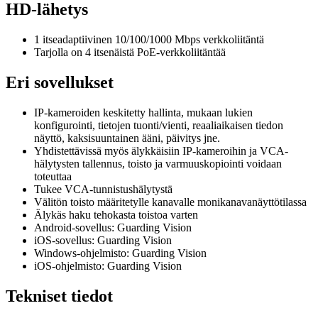
HD-lähetys
1 itseadaptiivinen 10/100/1000 Mbps verkkoliitäntä
Tarjolla on 4 itsenäistä PoE-verkkoliitäntää
Eri sovellukset
IP-kameroiden keskitetty hallinta, mukaan lukien
konfigurointi, tietojen tuonti/vienti, reaaliaikaisen tiedon
näyttö, kaksisuuntainen ääni, päivitys jne.
Yhdistettävissä myös älykkäisiin IP-kameroihin ja VCA-
hälytysten tallennus, toisto ja varmuuskopiointi voidaan
toteuttaa
Tukee VCA-tunnistushälytystä
Välitön toisto määritetylle kanavalle monikanavanäyttötilassa
Älykäs haku tehokasta toistoa varten
Android-sovellus: Guarding Vision
iOS-sovellus: Guarding Vision
Windows-ohjelmisto: Guarding Vision
iOS-ohjelmisto: Guarding Vision
Tekniset tiedot