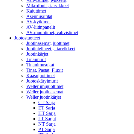
Vahvistimet, Mikserit
Mikrofonit , tarvikkeet
Kaiuttimet
Asennusritilät
AV-kytkimet
AV-liitinpanelit
AV-muuntimet, vahvistimet
Juotostuotteet
Juotinasemat, juottimet
Juotintelineet ja tarvikkeet
Juotinkärjet
Tinaimurit
Tinanimusukat
Tinat, Pastat, Fluxit
Kaasujuottimet
Juotoskäryimurit
Weller imujuottimet
Weller juotinasemat
Weller juotinkärjet
CT Sarja
ET Sarja
HT Sarja
LT Sarjat
NT Sarja
PT Sarja