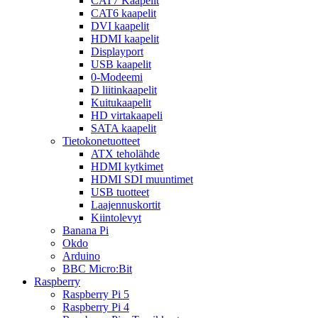
CAT7 Kaapelit
CAT6 kaapelit
DVI kaapelit
HDMI kaapelit
Displayport
USB kaapelit
0-Modeemi
D liitinkaapelit
Kuitukaapelit
HD virtakaapeli
SATA kaapelit
Tietokonetuotteet
ATX teholähde
HDMI kytkimet
HDMI SDI muuntimet
USB tuotteet
Laajennuskortit
Kiintolevyt
Banana Pi
Okdo
Arduino
BBC Micro:Bit
Raspberry
Raspberry Pi 5
Raspberry Pi 4