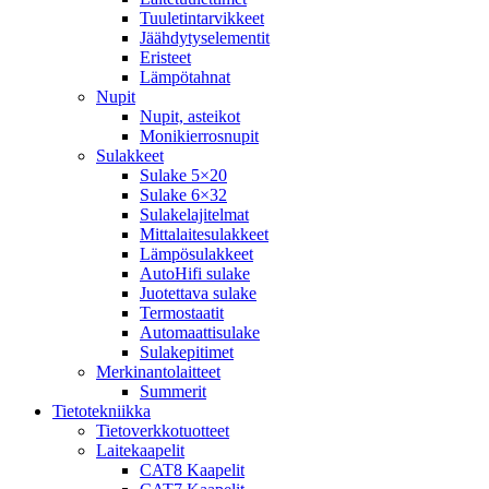
Tuuletintarvikkeet
Jäähdytyselementit
Eristeet
Lämpötahnat
Nupit
Nupit, asteikot
Monikierrosnupit
Sulakkeet
Sulake 5×20
Sulake 6×32
Sulakelajitelmat
Mittalaitesulakkeet
Lämpösulakkeet
AutoHifi sulake
Juotettava sulake
Termostaatit
Automaattisulake
Sulakepitimet
Merkinantolaitteet
Summerit
Tietotekniikka
Tietoverkkotuotteet
Laitekaapelit
CAT8 Kaapelit