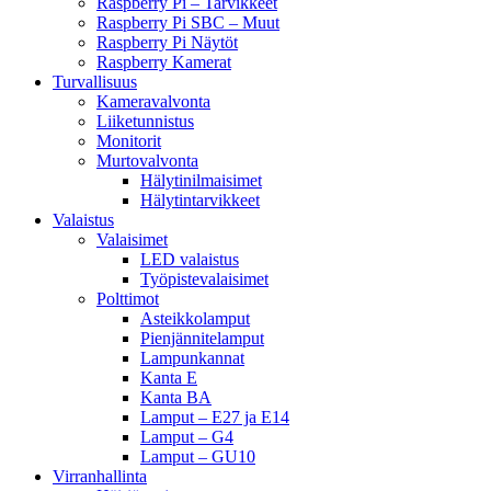
Raspberry Pi – Tarvikkeet
Raspberry Pi SBC – Muut
Raspberry Pi Näytöt
Raspberry Kamerat
Turvallisuus
Kameravalvonta
Liiketunnistus
Monitorit
Murtovalvonta
Hälytinilmaisimet
Hälytintarvikkeet
Valaistus
Valaisimet
LED valaistus
Työpistevalaisimet
Polttimot
Asteikkolamput
Pienjännitelamput
Lampunkannat
Kanta E
Kanta BA
Lamput – E27 ja E14
Lamput – G4
Lamput – GU10
Virranhallinta