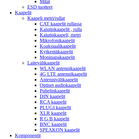
Mitat
ESD tuotteet
Kaapelit
Kaapeli metri/rullat
CAT kaapelit rullassa
Kaiutinkaapelit , rulla
Kaiutinkaapeli, metri
Mikrofonikaapelit
Koaksiaalikaapelit
Kytkentäkaapelit
Moninapakaapelit
Laitevälikaapelit
WLAN antennikaapelit
4G LTE antennikaapelit
Antennivälikaapelit
Optiset audiokaapelit
Puhelinkaapelit
DIN kaapelit
RCA kaapelit
PLUGI kaapelit
XLR kaapelit
R G B kaapelit
BNC kaapelit
SPEAKON kaapelit
Komponentit