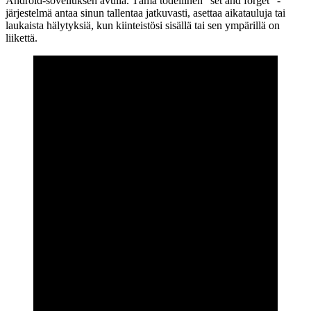
Android-sovelluksen avulla. Tämä todellinen ”set and forget” -
järjestelmä antaa sinun tallentaa jatkuvasti, asettaa aikatauluja tai
laukaista hälytyksiä, kun kiinteistösi sisällä tai sen ympärillä on
liikettä.