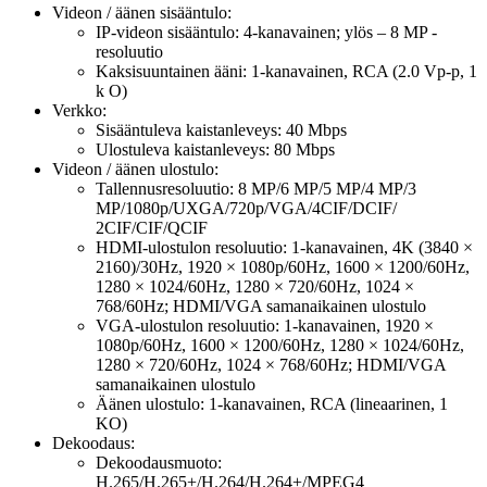
Videon / äänen sisääntulo:
IP-videon sisääntulo: 4-kanavainen; ylös – 8 MP -
resoluutio
Kaksisuuntainen ääni: 1-kanavainen, RCA (2.0 Vp-p, 1
k O)
Verkko:
Sisääntuleva kaistanleveys: 40 Mbps
Ulostuleva kaistanleveys: 80 Mbps
Videon / äänen ulostulo:
Tallennusresoluutio: 8 MP/6 MP/5 MP/4 MP/3
MP/1080p/UXGA/720p/VGA/4CIF/DCIF/
2CIF/CIF/QCIF
HDMI-ulostulon resoluutio: 1-kanavainen, 4K (3840 ×
2160)/30Hz, 1920 × 1080p/60Hz, 1600 × 1200/60Hz,
1280 × 1024/60Hz, 1280 × 720/60Hz, 1024 ×
768/60Hz; HDMI/VGA samanaikainen ulostulo
VGA-ulostulon resoluutio: 1-kanavainen, 1920 ×
1080p/60Hz, 1600 × 1200/60Hz, 1280 × 1024/60Hz,
1280 × 720/60Hz, 1024 × 768/60Hz; HDMI/VGA
samanaikainen ulostulo
Äänen ulostulo: 1-kanavainen, RCA (lineaarinen, 1
KO)
Dekoodaus:
Dekoodausmuoto:
H.265/H.265+/H.264/H.264+/MPEG4