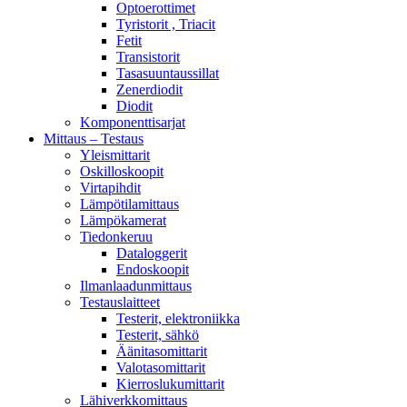
Optoerottimet
Tyristorit , Triacit
Fetit
Transistorit
Tasasuuntaussillat
Zenerdiodit
Diodit
Komponenttisarjat
Mittaus – Testaus
Yleismittarit
Oskilloskoopit
Virtapihdit
Lämpötilamittaus
Lämpökamerat
Tiedonkeruu
Dataloggerit
Endoskoopit
Ilmanlaadunmittaus
Testauslaitteet
Testerit, elektroniikka
Testerit, sähkö
Äänitasomittarit
Valotasomittarit
Kierroslukumittarit
Lähiverkkomittaus