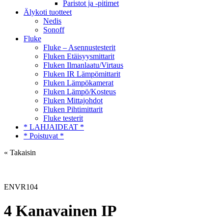
Paristot ja -pitimet
Älykoti tuotteet
Nedis
Sonoff
Fluke
Fluke – Asennustesterit
Fluken Etäisyysmittarit
Fluken Ilmanlaatu/Virtaus
Fluken IR Lämpömittarit
Fluken Lämpökamerat
Fluken Lämpö/Kosteus
Fluken Mittajohdot
Fluken Pihtimittarit
Fluke testerit
* LAHJAIDEAT *
* Poistuvat *
« Takaisin
ENVR104
4 Kanavainen IP