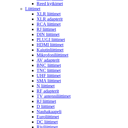
Reed kytkimet
Liittimet
XLR liittimet
XLR adapterit
RCA liittimet
RJ liittimet
DIN liittimet
PLUGI liittimet
HDMI liittimet
Kaiutinliittimet
Mikrofoniliittimet
AV adapterit
BNC liittimet
TNC liittimet
UHF liittimet
SMA liittimet
N liittimet
RF adapterit
TV antenniliittimet
RJ liittimet
D liittimet
Nauhakaapeli
Euroliittimet
DC liittimet
Riviliittimet