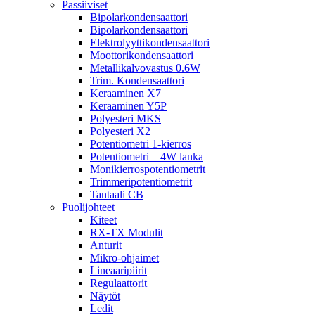
Passiiviset
Bipolarkondensaattori
Bipolarkondensaattori
Elektrolyyttikondensaattori
Moottorikondensaattori
Metallikalvovastus 0.6W
Trim. Kondensaattori
Keraaminen X7
Keraaminen Y5P
Polyesteri MKS
Polyesteri X2
Potentiometri 1-kierros
Potentiometri – 4W lanka
Monikierrospotentiometrit
Trimmeripotentiometrit
Tantaali CB
Puolijohteet
Kiteet
RX-TX Modulit
Anturit
Mikro-ohjaimet
Lineaaripiirit
Regulaattorit
Näytöt
Ledit