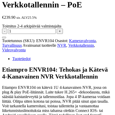
Verkkotallennin – PoE
€
239.90
sis. ALV25.5%
Toimitus 2-4 arkipäivää valmistajalta
4
-
+
Kanavainen
IP
Tuotetunnus (SKU):
ENVR104
Osastot:
Kameravalvonta
,
Verkkotallennin
Turvallisuus
Avainsanat tuotteelle
NVR
,
Verkkotallennin
,
-
Videovalvonta
PoE
määrä
Tuotetiedot
Etiampro ENVR104: Tehokas ja Kätevä
4-Kanavainen NVR Verkkotallennin
Etiampro ENVR104 on kätevä 1U 4-kanavainen NVR, jossa on
plug & play PoE-liitännät. Laite tukee H.265+ -dekoodausta, mikä
säästää kaistanleveyttä ja tallennustilaa. Jopa 4 IP-kameraa voidaan
liittää. Olitpa sitten kotona tai poissa, NVR pitää sinut ajan tasalla.
Voit tarkastella kameroitasi, toistaa tallenteita ja vastaanottaa
liiketunnistusilmoituksia miss tahansa oletkin Connect IOS- tai