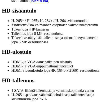
sivuiltamme:
ENVR108
)
HD-sisääntulo
H. 265+ / H. 265 / H. 264+ / H. 264 -videomuodot
Yhdistettävissä kolmannen osapuolen valvontakameroihin
Tukee jopa 4 IP-kameraa
Tallennus jopa 8 MP -resoluutiossa
Tukee live-näkymää, tallennusta ja toistoa liitetyn kameran
jopa 8 MP -resoluutiossa
HD-ulostulo
HDMI- ja VGA-samanaikainen ulostulo
HDMI- ja VGA-riippumattomat ulostulot
HDMI-videoulostulo jopa 4K (3840 x 2160) -resoluutiossa
HD-tallennus
1 SATA-liitäntä tallennusta ja varmuuskopiointia varten
H. 265+ -pakkaus vähentää tehokkaasti tallennustilaa ja
kustannuksia jopa 75 %