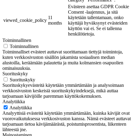
Evästeen asettaa GDPR Cookie
Consent -laajennus, ja sitä
11
käytetään tallentamaan, onko
viewed_cookie_policy
months
käyttäjä hyväksynyt evästeiden
käyttön vai ei. Se ei tallenna
henkilötietoja.
Toiminnallinen
Toiminnallinen
Toiminnalliset evästeet auttavat suorittamaan tiettyjä toimintoja,
kuten verkkosivuston sisällön jakamista sosiaalisen median
alustoilla, keräämään palautetta ja muita kolmansien osapuolien
ominaisuuksia.
Suorituskyky
Suorituskyky
Suorituskykyevästeitä käytetään ymmärtämään ja analysoimaan
verkkosivuston keskeisiä suorituskykyindeksejä, mikä auttaa
tarjoamaan kävijöille paremman käyttökokemuksen.
Analytiikka
Analytiikka
Analyyttisiä evästeitä käytetään ymmärtämään, kuinka kävijät ovat
vuorovaikutuksessa verkkosivuston kanssa. Nämä evästeet auttavat
tarjoamaan tietoa kävijämäärästä, poistumisprosentista, liikenteen
lähteestä jne.
Mainostaminen