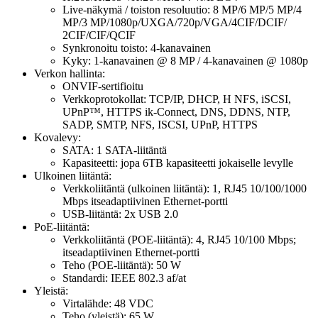
Live-näkymä / toiston resoluutio: 8 MP/6 MP/5 MP/4
MP/3 MP/1080p/UXGA/720p/VGA/4CIF/DCIF/
2CIF/CIF/QCIF
Synkronoitu toisto: 4-kanavainen
Kyky: 1-kanavainen @ 8 MP / 4-kanavainen @ 1080p
Verkon hallinta:
ONVIF-sertifioitu
Verkkoprotokollat: TCP/IP, DHCP, H NFS, iSCSI,
UPnP™, HTTPS ik-Connect, DNS, DDNS, NTP,
SADP, SMTP, NFS, ISCSI, UPnP, HTTPS
Kovalevy:
SATA: 1 SATA-liitäntä
Kapasiteetti: jopa 6TB kapasiteetti jokaiselle levylle
Ulkoinen liitäntä:
Verkkoliitäntä (ulkoinen liitäntä): 1, RJ45 10/100/1000
Mbps itseadaptiivinen Ethernet-portti
USB-liitäntä: 2x USB 2.0
PoE-liitäntä:
Verkkoliitäntä (POE-liitäntä): 4, RJ45 10/100 Mbps;
itseadaptiivinen Ethernet-portti
Teho (POE-liitäntä): 50 W
Standardi: IEEE 802.3 af/at
Yleistä:
Virtalähde: 48 VDC
Teho (yleistä): 65 W