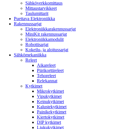
Sähköverkkomittaus
Mittaustarvikkeet
Taulumittarit
Puettava Elektroniikka
Rakennussarjat
Elektroniikkarakennussarjat
MiniKit rakennussarjat
Elektroniikkamodulit
Robottisarjat
Kokeilu- ja aloitussarjat
Sähkömekaniikka
Releet
Aikareleet
Piirikorttireleet
Tehoreleet
Relekannat
Kytkimet
Mikrokytkimet
Vipukytkimet
Keinukytkimet
Kalustekytkimet
Painikekytkimet
Kiertokytkimet
DIP kytkimet
Liukukytkimet