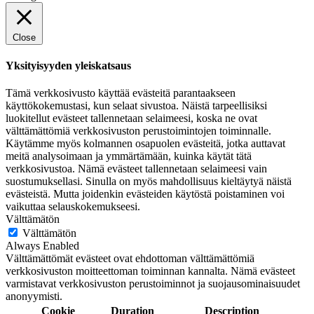
Close
Yksityisyyden yleiskatsaus
Tämä verkkosivusto käyttää evästeitä parantaakseen
käyttökokemustasi, kun selaat sivustoa. Näistä tarpeellisiksi
luokitellut evästeet tallennetaan selaimeesi, koska ne ovat
välttämättömiä verkkosivuston perustoimintojen toiminnalle.
Käytämme myös kolmannen osapuolen evästeitä, jotka auttavat
meitä analysoimaan ja ymmärtämään, kuinka käytät tätä
verkkosivustoa. Nämä evästeet tallennetaan selaimeesi vain
suostumuksellasi. Sinulla on myös mahdollisuus kieltäytyä näistä
evästeistä. Mutta joidenkin evästeiden käytöstä poistaminen voi
vaikuttaa selauskokemukseesi.
Välttämätön
Välttämätön
Always Enabled
Välttämättömät evästeet ovat ehdottoman välttämättömiä
verkkosivuston moitteettoman toiminnan kannalta. Nämä evästeet
varmistavat verkkosivuston perustoiminnot ja suojausominaisuudet
anonyymisti.
Cookie
Duration
Description