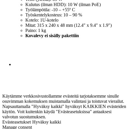
Kulutus (ilman HDD): 10 W (ilman PoE)
Työlämpötila: -10 – +55º C
Työskentelykosteus: 10 – 90 %
Kotelo: 1U-kotelo
Mitat: 315 x 240 x 48 mm (12.4″ x 9.4″ x 1.9″)
Paino: 1 kg
Kovalevy ei sisälly pakettiin
Käytämme verkkosivustollamme evästeitä tarjotaksemme sinulle
osuvimman kokemuksen muistamalla valintasi ja toistuvat vierailut.
Napsauttamalla "Hyväksy kaikki" hyväksyt KAIKKIEN evästeiden
käytön. Voit kuitenkin käydä "Evästeasetuksissa" antaaksesi
valvotun suostumuksen.
Evästeasetukset
Hyväksy kaikki
Manage consent