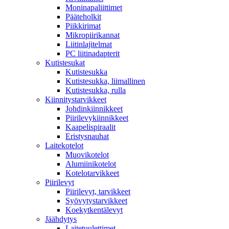
Moninapaliittimet
Pääteholkit
Piikkirimat
Mikropiirikannat
Liitinlajitelmat
PC liitinadapterit
Kutistesukat
Kutistesukka
Kutistesukka, liimallinen
Kutistesukka, rulla
Kiinnitystarvikkeet
Johdinkiinnikkeet
Piirilevykiinnikkeet
Kaapelispiraalit
Eristysnauhat
Laitekotelot
Muovikotelot
Alumiinikotelot
Kotelotarvikkeet
Piirilevyt
Piirilevyt, tarvikkeet
Syövytystarvikkeet
Koekytkentälevyt
Jäähdytys
Laitetuulettimet