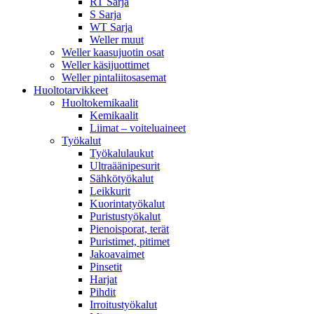
RT Sarja
S Sarja
WT Sarja
Weller muut
Weller kaasujuotin osat
Weller käsijuottimet
Weller pintaliitosasemat
Huoltotarvikkeet
Huoltokemikaalit
Kemikaalit
Liimat – voiteluaineet
Työkalut
Työkalulaukut
Ultraäänipesurit
Sähkötyökalut
Leikkurit
Kuorintatyökalut
Puristustyökalut
Pienoisporat, terät
Puristimet, pitimet
Jakoavaimet
Pinsetit
Harjat
Pihdit
Irroitustyökalut