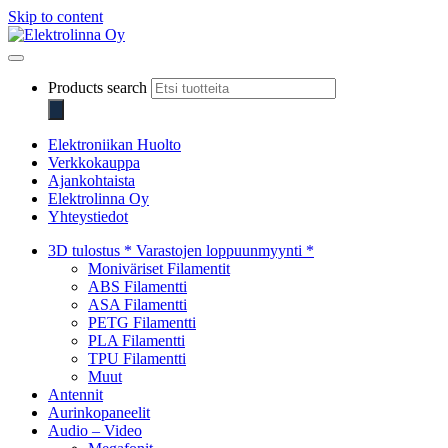
Skip to content
Elektrolinna Oy
Verkkokauppa
Products search
Elektroniikan Huolto
Verkkokauppa
Ajankohtaista
Elektrolinna Oy
Yhteystiedot
3D tulostus * Varastojen loppuunmyynti *
Moniväriset Filamentit
ABS Filamentti
ASA Filamentti
PETG Filamentti
PLA Filamentti
TPU Filamentti
Muut
Antennit
Aurinkopaneelit
Audio – Video