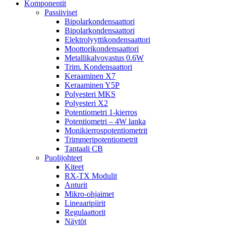
Komponentit
Passiiviset
Bipolarkondensaattori
Bipolarkondensaattori
Elektrolyyttikondensaattori
Moottorikondensaattori
Metallikalvovastus 0.6W
Trim. Kondensaattori
Keraaminen X7
Keraaminen Y5P
Polyesteri MKS
Polyesteri X2
Potentiometri 1-kierros
Potentiometri – 4W lanka
Monikierrospotentiometrit
Trimmeripotentiometrit
Tantaali CB
Puolijohteet
Kiteet
RX-TX Modulit
Anturit
Mikro-ohjaimet
Lineaaripiirit
Regulaattorit
Näytöt