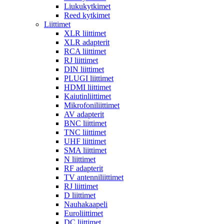
Liukukytkimet
Reed kytkimet
Liittimet
XLR liittimet
XLR adapterit
RCA liittimet
RJ liittimet
DIN liittimet
PLUGI liittimet
HDMI liittimet
Kaiutinliittimet
Mikrofoniliittimet
AV adapterit
BNC liittimet
TNC liittimet
UHF liittimet
SMA liittimet
N liittimet
RF adapterit
TV antenniliittimet
RJ liittimet
D liittimet
Nauhakaapeli
Euroliittimet
DC liittimet