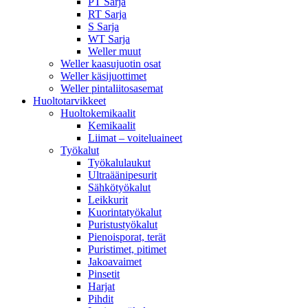
PT Sarja
RT Sarja
S Sarja
WT Sarja
Weller muut
Weller kaasujuotin osat
Weller käsijuottimet
Weller pintaliitosasemat
Huoltotarvikkeet
Huoltokemikaalit
Kemikaalit
Liimat – voiteluaineet
Työkalut
Työkalulaukut
Ultraäänipesurit
Sähkötyökalut
Leikkurit
Kuorintatyökalut
Puristustyökalut
Pienoisporat, terät
Puristimet, pitimet
Jakoavaimet
Pinsetit
Harjat
Pihdit