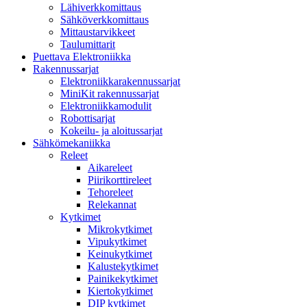
Lähiverkkomittaus
Sähköverkkomittaus
Mittaustarvikkeet
Taulumittarit
Puettava Elektroniikka
Rakennussarjat
Elektroniikkarakennussarjat
MiniKit rakennussarjat
Elektroniikkamodulit
Robottisarjat
Kokeilu- ja aloitussarjat
Sähkömekaniikka
Releet
Aikareleet
Piirikorttireleet
Tehoreleet
Relekannat
Kytkimet
Mikrokytkimet
Vipukytkimet
Keinukytkimet
Kalustekytkimet
Painikekytkimet
Kiertokytkimet
DIP kytkimet