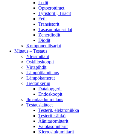
Ledit
Optoerottimet
Tyristorit , Triacit
Fetit
Transistorit
Tasasuuntaussillat
Zenerdiodit
Diodit
Komponenttisarjat
Mittaus – Testaus
Yleismittarit
Oskilloskoopit
Virtapihdit
Lämpötilamittaus
Lämpökamerat
Tiedonkeruu
Dataloggerit
Endoskoopit
Ilmanlaadunmittaus
Testauslaitteet
Testerit, elektroniikka
Testerit, sähkö
Äänitasomittarit
Valotasomittarit
Kierroslukumittarit