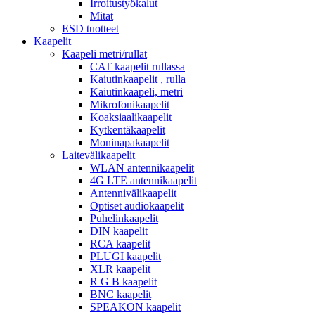
Irroitustyökalut
Mitat
ESD tuotteet
Kaapelit
Kaapeli metri/rullat
CAT kaapelit rullassa
Kaiutinkaapelit , rulla
Kaiutinkaapeli, metri
Mikrofonikaapelit
Koaksiaalikaapelit
Kytkentäkaapelit
Moninapakaapelit
Laitevälikaapelit
WLAN antennikaapelit
4G LTE antennikaapelit
Antennivälikaapelit
Optiset audiokaapelit
Puhelinkaapelit
DIN kaapelit
RCA kaapelit
PLUGI kaapelit
XLR kaapelit
R G B kaapelit
BNC kaapelit
SPEAKON kaapelit