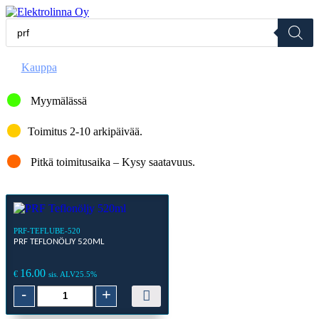
Skip
Products
to
search
Elektrolinna Oy
Verkkokauppa
content
Kauppa
> Etsinnän tulokset “prf”
Myymälässä
Toimitus 2-10 arkipäivää.
Pitkä toimitusaika – Kysy saatavuus.
PRF-TEFLUBE-520
PRF TEFLONÖLJY 520ML
16.00
€
sis. ALV25.5%
PRF
-
+
Teflonöljy
520ml