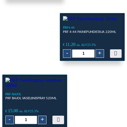
44
Painepuhdistaja
405ml
määrä
PRF4-44
PRF 4-44 PAINEPUHDISTAJA 220ML
11.20
€
sis. ALV25.5%
PRF
-
+
4-
44
Painepuhdistaja
220ml
määrä
PRF-BAJOL
PRF BAJOL VASELIINISPRAY 520ML
15.00
€
sis. ALV25.5%
PRF
-
+
Bajol