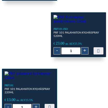
68
Kuiva
Kontaktispray
220ml
määrä
PRF101-ISO
PRF 101 PALAMATON KYLMÄSPRAY
520ML
23.00
€
sis. ALV25.5%
PRF
-
+
101
Palamaton
kylmäspray
520ml
määrä
PRF101
PRF 101 PALAMATON KYLMÄSPRAY
220ML
13.00
€
sis. ALV25.5%
PRF
-
+